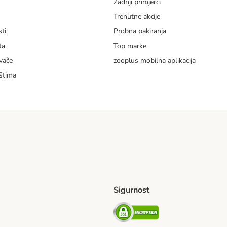
Zadnji primjerci
m
Trenutne akcije
ti
Probna pakiranja
ta
Top marke
vače
zooplus mobilna aplikacija
štima
Sigurnost
ping Method
erseas Shipping Method
Security