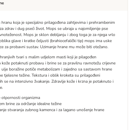
ne
ta hranu koja je specijalno prilagođena zahtjevima i prehrambenim
a zdrav i dug pseći život. Mops se ubraja u najomiljenije pse
uravnoteženost. Mops je sklon debljanju i zbog toga je za njega vrlo
ika glave i kratke čeljusti (brahiocefalički tip) mops ima uske
dice za probavni sustav. Uzimanje hrane mu može biti otežano.
anjivih tvari s malim udjelom masti koji je pilagođen
ože potaknuti probavu i brine se za pravilnu ravnotežu crijevne
no ulje boražine potiče metabolizam i zajedno sa sastavom hrane
tjelesne težine. Tekstura i oblik kroketa su prilagođeni
h se na intenzivno žvakanje. Zdravlje kože i krzna je potaknuto i
e.
ne otpornosti organizma
em brine za održanje idealne težine
vanje stvaranja zubnog kamenca i za lagano unošenje hrane