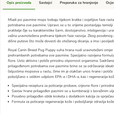
Opis proizvoda
Sastojci
Preporuka za hranjenje
Ocje
Mladi psi pasmine mops trebaju tijekom kratke i osjetljive faze ras
potrebama ove pasmine. Upravo se u to vrijeme postavljaju temelji z
pratitelje čije su karakteristike šarm, dostojanstvo, inteligencija i 
važna uravnotežena prehrana tijekom faze razvoja. Zbog posebnog obl
dišne ​​puteve što može dovesti do otežanog disanja, a ima i poslje
Royal Canin Breed Pug Puppy suha hrana nudi uravnoteženi omjer hr
prehrambenih potrebama ove pasmine. Specijalno razvijena formula k
flore. Usto aktivira i potiče prirodnu otpornost organizma. Sadrža
prilagođenom potrebama ove pasmine brine se za održavanje idealne 
čeljustima mopseva u rastu, čime im je olakšan unos hrane i potiče i
poboljšano s velikim udjelom EPA-a i DHA-a, kao i regeneracija kož
Specijalna receptura za poticanje probave, crijevne flore i prirod
Sastav hrane prilagođen pasmini se u kombinaciji s boražinim ulj
Posebno prilagođen oblik kroketa s dodatkom kalcija za sprječa
Formula za poticanje regeneracije kože i poboljšanje zdravlja kože