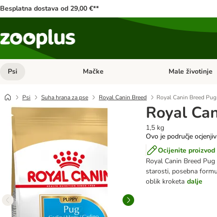
Besplatna dostava od 29,00 €**
Psi
Mačke
Male životinje
Pregled kategorija: Psi
Pregled kategorija
Psi
Suha hrana za pse
Royal Canin Breed
Royal Canin Breed Pu
Royal Ca
1,5 kg
Ovo je područje ocjenji
Ocijenite proizvod
Royal Canin Breed Pug
starosti, posebna formu
oblik kroketa
dalje