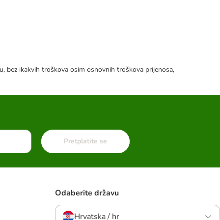
tku, bez ikakvih troškova osim osnovnih troškova prijenosa,
Pretplatite se
Odaberite državu
Hrvatska / hr