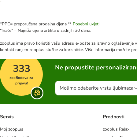
*PPC= preporučena prodajna cijena **
Posebni uvjeti
"Inače" = Najniža cijena artikla u zadnjih 30 dana.
zooplus ima pravo koristiti vašu adresu e-pošte za izravno oglašavanje vl
kontaktiranjem zooplus službe za korisničke. Više informacija možete pr
333
Ne propustite personalizira
zooBodova za
prijavu!
Molimo odaberite vrstu ljubimaca
Servis
Prednosti
Moj zooplus
zooplus Relax