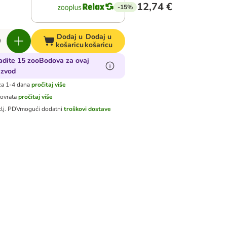
12,74 €
-15%
Dodaj u
Dodaj u
košaricu
košaricu
adite 15 zooBodova za ovaj
izvod
za 1-4 dana
pročitaj više
povrata
pročitaj više
klj. PDV
mogući dodatni
troškovi dostave