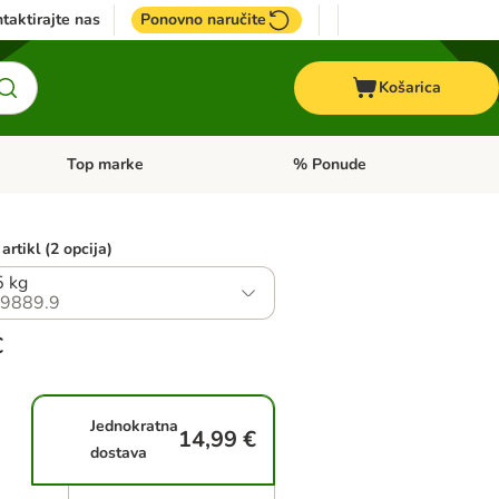
taktirajte nas
Ponovno naručite
Košarica
Top marke
% Ponude
Pregled kategorija: + VET hrana
Pregled kategorija: Top marke
artikl (2 opcija)
5 kg
9889.9
€
Jednokratna
14,99 €
dostava