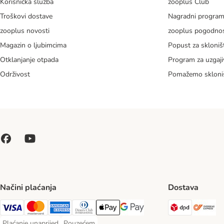
Korisnička služba
zooplus Club
Troškovi dostave
Nagradni progra
zooplus novosti
zooplus pogodnos
Magazin o ljubimcima
Popust za skloniš
Otklanjanje otpada
Program za uzgaji
Održivost
Pomažemo skloni
Načini plaćanja
Dostava
DPD Ship
Ov
Visa Payment Method
MasterCard Payment Method
American Express Payment Method
Diners Club Payment Method
Payment Method
Google pay Payment Method
Plaćanje unaprijed
Pouzećem