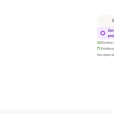
Zar
pro
Dostava 
Politika 
Sve cijene u