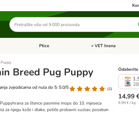
Kon
Traži
proizvode
Ptice
+ VET hrana
: Mačke
Pregled kategorija: Male životinje
Pregled kategorija: Ptice
g Puppy
nin Breed Pug Puppy
Odaberite 
1,
38
vanja zvjezdicama od nula do 5: 5.0/5
(
1
)
14,99 
 Puppyhrana za štence pasmine mops do 10. mjeseca
9,99 € / kg
la za njegu kože i dlake, potiče probavni sustav, poseban