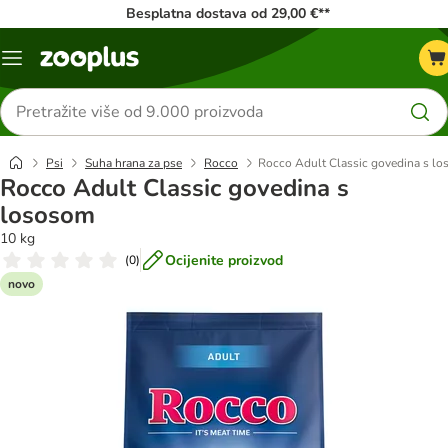
Besplatna dostava od 29,00 €**
Izbornik
Traži
proizvode
Psi
Suha hrana za pse
Rocco
Rocco Adult Classic govedina s l
Rocco Adult Classic govedina s
lososom
10 kg
Ocijenite proizvod
(
0
)
novo