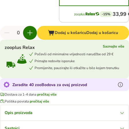
33,99 
-15%
Dodaj u košaricu
Dodaj u košaricu
Saznajte više
zooplus Relax
Počevši od minimalne vrijednosti narudžbe od 29 €
Primajte redovite isporuke
Promijenite, pauzirajte ili otkažite u bilo kojem trenutku
Zaradite 40 zooBodova za ovaj proizvod
Dostava za 1-4 dana
pročitaj više
Politika povrata
pročitaj više
Opis proizvoda
Sastojci