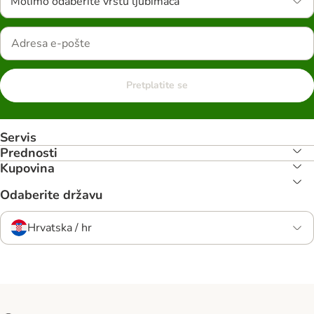
Molimo odaberite vrstu ljubimaca
Pretplatite se
Servis
Prednosti
Kupovina
Odaberite državu
Hrvatska / hr