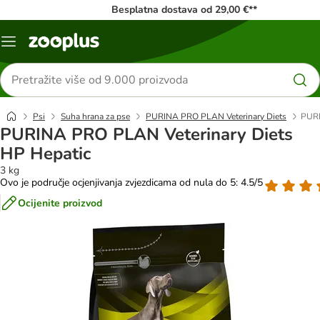
Besplatna dostava od 29,00 €**
Izbornik
Traži
proizvode
Psi
Suha hrana za pse
PURINA PRO PLAN Veterinary Diets
PURI
PURINA PRO PLAN Veterinary Diets
HP Hepatic
3 kg
Ovo je područje ocjenjivanja zvjezdicama od nula do 5: 4.5/5
Ocijenite proizvod