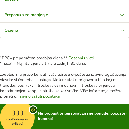
Preporuka za hranjenje
Ocjene
*PPC= preporučena prodajna cijena **
Posebni uvjeti
"Inače" = Najniža cijena artikla u zadnjih 30 dana.
zooplus ima pravo koristiti vašu adresu e-pošte za izravno oglašavanje
vlastite slične robe ili usluga. Možete uložiti prigovor u bilo kojem
trenutku, bez ikakvih troškova osim osnovnih troškova prijenosa,
kontaktiranjem zooplus službe za korisničke. Više informacija možete
pronaći u:
Izjavi o zaštiti podataka
333
Ne propustite personalizirane ponude, popuste i
kupone!
zooBodova za
prijavu!