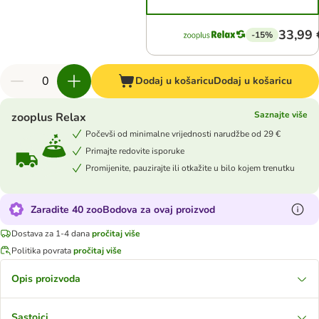
33,99 
-15%
Dodaj u košaricu
Dodaj u košaricu
Saznajte više
zooplus Relax
Počevši od minimalne vrijednosti narudžbe od 29 €
Primajte redovite isporuke
Promijenite, pauzirajte ili otkažite u bilo kojem trenutku
Zaradite 40 zooBodova za ovaj proizvod
Dostava za 1-4 dana
pročitaj više
Politika povrata
pročitaj više
Opis proizvoda
Sastojci