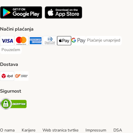
Načini plaćanja
Plaćanje unaprijed
Plaćanje unaprijed Paym
Visa Payment Method
MasterCard Payment Method
American Express Payment Method
Diners Club Payment Method
Payment Method
Google pay Payment Method
Pouzećem
Pouzećem Payment Method
Dostava
DPD Shipping Method
Overseas Shipping Method
Sigurnost
Security
O nama
Karijere
Web stranica tvrtke
Impressum
DSA