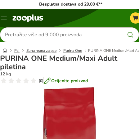
Besplatna dostava od 29,00 €**
Izbornik
Traži
proizvode
Psi
Suha hrana za pse
Purina One
PURINA ONE Medium/Maxi Adu
PURINA ONE Medium/Maxi Adult
piletina
12 kg
Ocijenite proizvod
(
0
)