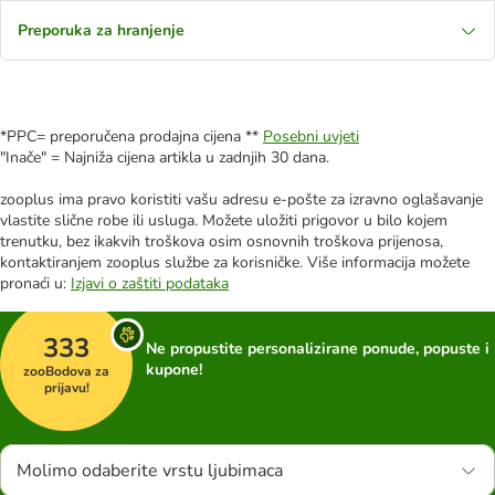
Preporuka za hranjenje
*PPC= preporučena prodajna cijena **
Posebni uvjeti
"Inače" = Najniža cijena artikla u zadnjih 30 dana.
zooplus ima pravo koristiti vašu adresu e-pošte za izravno oglašavanje
vlastite slične robe ili usluga. Možete uložiti prigovor u bilo kojem
trenutku, bez ikakvih troškova osim osnovnih troškova prijenosa,
kontaktiranjem zooplus službe za korisničke. Više informacija možete
pronaći u:
Izjavi o zaštiti podataka
333
Ne propustite personalizirane ponude, popuste i
kupone!
zooBodova za
prijavu!
Molimo odaberite vrstu ljubimaca