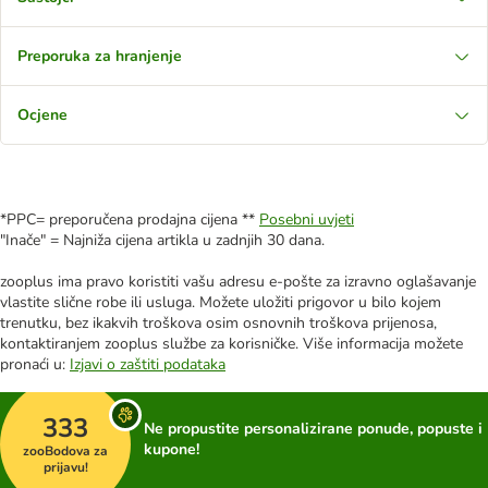
Preporuka za hranjenje
Ocjene
*PPC= preporučena prodajna cijena **
Posebni uvjeti
"Inače" = Najniža cijena artikla u zadnjih 30 dana.
zooplus ima pravo koristiti vašu adresu e-pošte za izravno oglašavanje
vlastite slične robe ili usluga. Možete uložiti prigovor u bilo kojem
trenutku, bez ikakvih troškova osim osnovnih troškova prijenosa,
kontaktiranjem zooplus službe za korisničke. Više informacija možete
pronaći u:
Izjavi o zaštiti podataka
333
Ne propustite personalizirane ponude, popuste i
kupone!
zooBodova za
prijavu!