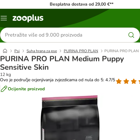
Besplatna dostava od 29,00 €**
Izbornik
Traži
proizvode
Psi
Suha hrana za pse
PURINA PRO PLAN
PURINA PRO PLAN Me
PURINA PRO PLAN Medium Puppy
Sensitive Skin
12 kg
Ovo je područje ocjenjivanja zvjezdicama od nula do 5: 4.7/5
Ocijenite proizvod