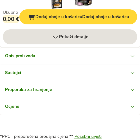
Ukupno
Dodaj oboje u košaricu
Dodaj oboje u košaricu
0,00 €
Prikaži detalje
Opis proizvoda
Sastojci
Preporuka za hranjenje
Ocjene
*PPC= preporučena prodajna cijena **
Posebni uvjeti