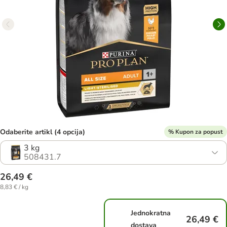
Odaberite artikl (4 opcija)
% Kupon za popust
3 kg
508431.7
26,49 €
8,83 € / kg
Jednokratna
26,49 €
dostava