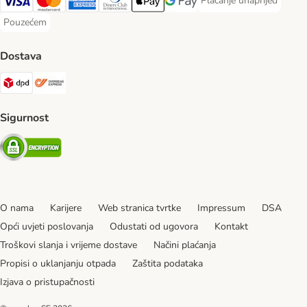
Plaćanje unaprijed
Plaćanje unaprijed Paym
Visa Payment Method
MasterCard Payment Method
American Express Payment Method
Diners Club Payment Method
Payment Method
Google pay Payment Method
Pouzećem
Pouzećem Payment Method
Dostava
DPD Shipping Method
Overseas Shipping Method
Sigurnost
Security
O nama
Karijere
Web stranica tvrtke
Impressum
DSA
Opći uvjeti poslovanja
Odustati od ugovora
Kontakt
Troškovi slanja i vrijeme dostave
Načini plaćanja
Propisi o uklanjanju otpada
Zaštita podataka
Izjava o pristupačnosti