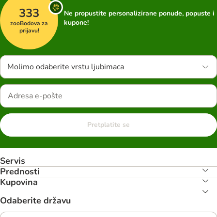
333
Ne propustite personalizirane ponude, popuste i
kupone!
zooBodova za
prijavu!
Molimo odaberite vrstu ljubimaca
Pretplatite se
Servis
Prednosti
Kupovina
Odaberite državu