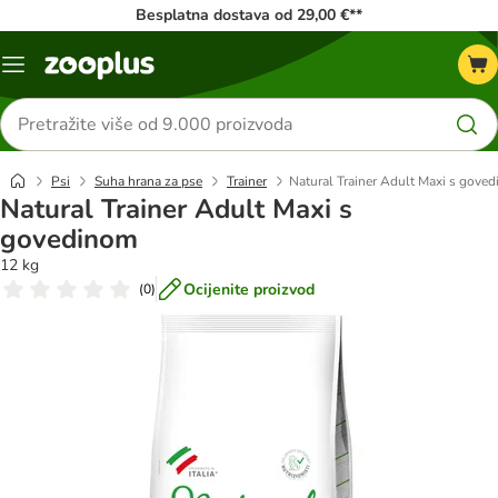
Besplatna dostava od 29,00 €**
Izbornik
Traži
proizvode
Psi
Suha hrana za pse
Trainer
Natural Trainer Adult Maxi s gove
Natural Trainer Adult Maxi s
govedinom
12 kg
Ocijenite proizvod
(
0
)