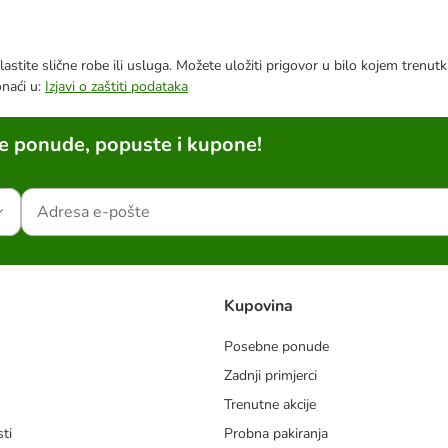
astite slične robe ili usluga. Možete uložiti prigovor u bilo kojem trenu
onaći u:
Izjavi o zaštiti podataka
ne ponude, popuste i kupone!
Kupovina
Posebne ponude
Zadnji primjerci
m
Trenutne akcije
ti
Probna pakiranja