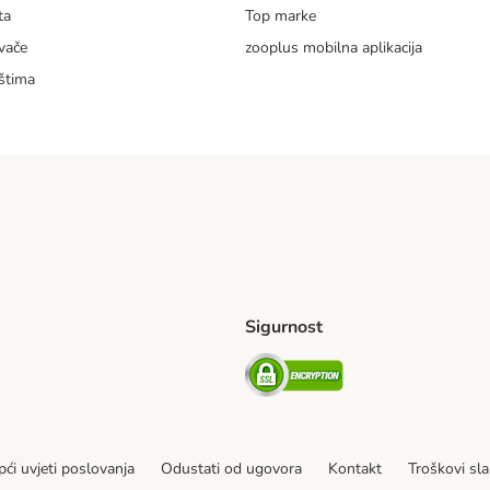
ta
Top marke
vače
zooplus mobilna aplikacija
štima
Sigurnost
ping Method
erseas Shipping Method
Security
ći uvjeti poslovanja
Odustati od ugovora
Kontakt
Troškovi sla