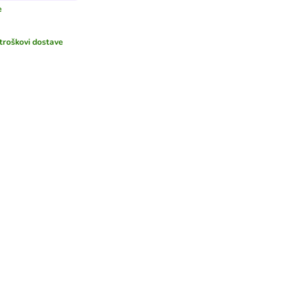
e
troškovi dostave