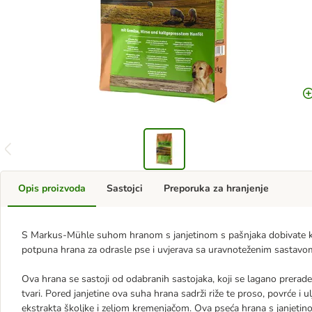
Opis proizvoda
Sastojci
Preporuka za hranjenje
S Markus-Mühle suhom hranom s janjetinom s pašnjaka dobivate k
potpuna hrana za odrasle pse i uvjerava sa uravnoteženim sastav
Ova hrana se sastoji od odabranih sastojaka, koji se lagano prerade
tvari. Pored janjetine ova suha hrana sadrži riže te proso, povrće 
ekstrakta školjke i zeljom kremenjačom. Ova pseća hrana s janjeti