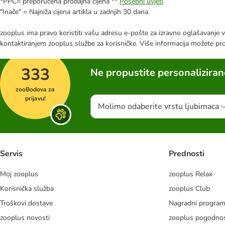
*PPC= preporučena prodajna cijena **
Posebni uvjeti
"Inače" = Najniža cijena artikla u zadnjih 30 dana.
zooplus ima pravo koristiti vašu adresu e-pošte za izravno oglašavanje vl
kontaktiranjem zooplus službe za korisničke. Više informacija možete pr
333
Ne propustite personalizira
zooBodova za
prijavu!
Molimo odaberite vrstu ljubimaca
Servis
Prednosti
Moj zooplus
zooplus Relax
Korisnička služba
zooplus Club
Troškovi dostave
Nagradni progra
zooplus novosti
zooplus pogodnos