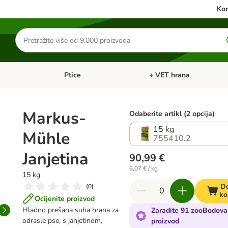
Kon
Traži
proizvode
Ptice
+ VET hrana
: Mačke
Pregled kategorija: Male životinje
Pregled kategorija: Ptice
Markus-
Odaberite artikl (2 opcija)
15 kg
Mühle
755410.2
Janjetina
90,99 €
6,07 € / kg
15 kg
Do
(
0
)
ko
Ocijenite proizvod
Hladno prešana suha hrana za
Zaradite 91 zooBodova
odrasle pse, s janjetinom,
proizvod