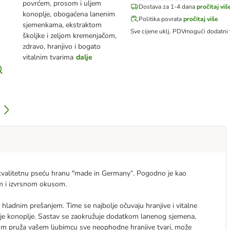
povrćem, prosom i uljem
Dostava za 1-4 dana
pročitaj viš
konoplje, obogaćena lanenim
Politika povrata
pročitaj više
sjemenkama, ekstraktom
Sve cijene uklj. PDV
mogući dodatni
školjke i zeljom kremenjačom,
zdravo, hranjivo i bogato
vitalnim tvarima
dalje
valitetnu pseću hranu "made in Germany“. Pogodno je kao
om i izvrsnom okusom.
 hladnim prešanjem. Time se najbolje očuvaju hranjive i vitalne
i ulje konoplje. Sastav se zaokružuje dodatkom lanenog sjemena,
nom pruža vašem ljubimcu sve neophodne hranjive tvari, može