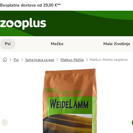
Besplatna dostava od 29,00 €**
Psi
Mačke
Male životinje
Pregled kategorija: Psi
Pregled kategorija
Psi
Suha hrana za pse
Markus-Mühle
Markus-Mühle Janjetina