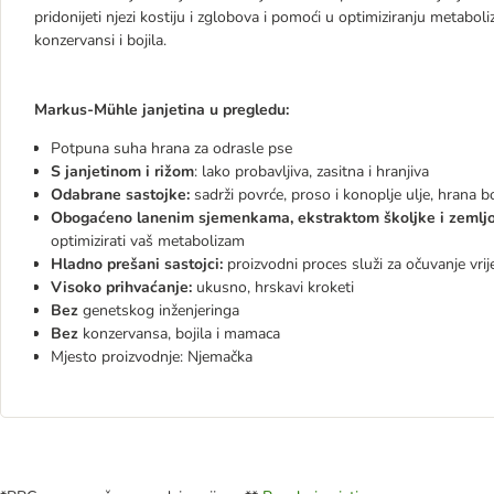
pridonijeti njezi kostiju i zglobova i pomoći u optimiziranju metab
konzervansi i bojila.
Markus-Mühle janjetina u pregledu:
Potpuna suha hrana za odrasle pse
S janjetinom i rižom
: lako probavljiva, zasitna i hranjiva
Odabrane sastojke:
sadrži povrće, proso i konoplje ulje, hrana 
Obogaćeno lanenim sjemenkama, ekstraktom školjke i zeml
optimizirati vaš metabolizam
Hladno prešani sastojci:
proizvodni proces služi za očuvanje vrije
Visoko prihvaćanje:
ukusno, hrskavi kroketi
Bez
genetskog inženjeringa
Bez
konzervansa, bojila i mamaca
Mjesto proizvodnje: Njemačka