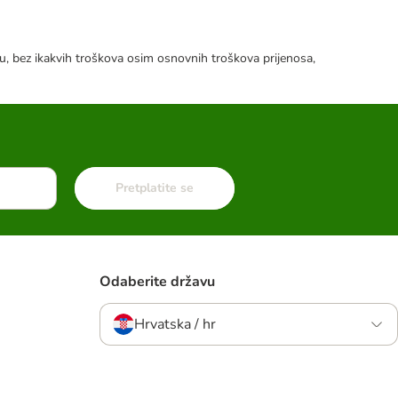
tku, bez ikakvih troškova osim osnovnih troškova prijenosa,
Pretplatite se
Odaberite državu
Hrvatska / hr