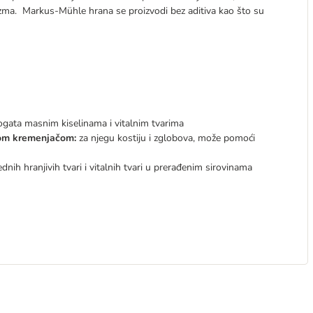
olizma. Markus-Mühle hrana se proizvodi bez aditiva kao što su
bogata masnim kiselinama i vitalnim tvarima
jom kremenjačom:
za njegu kostiju i zglobova, može pomoći
dnih hranjivih tvari i vitalnih tvari u prerađenim sirovinama