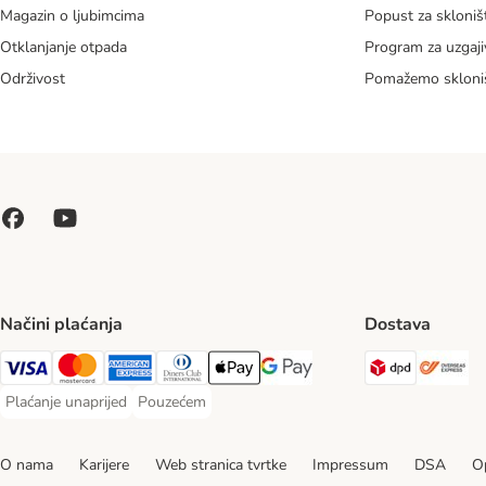
Magazin o ljubimcima
Popust za skloniš
Otklanjanje otpada
Program za uzgaji
Održivost
Pomažemo skloni
Načini plaćanja
Dostava
DPD Ship
Ov
Visa Payment Method
MasterCard Payment Method
American Express Payment Method
Diners Club Payment Method
Payment Method
Google pay Payment Method
Plaćanje unaprijed
Pouzećem
Plaćanje unaprijed Payment Method
Pouzećem Payment Method
O nama
Karijere
Web stranica tvrtke
Impressum
DSA
Op