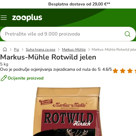
Besplatna dostava od 29,00 €**
Izbornik
Traži
proizvode
Psi
Suha hrana za pse
Markus-Mühle
Markus-Mühle Rotwild jel
Markus-Mühle Rotwild jelen
5 kg
Ovo je područje ocjenjivanja zvjezdicama od nula do 5: 4.6/5
Ocijenite proizvod