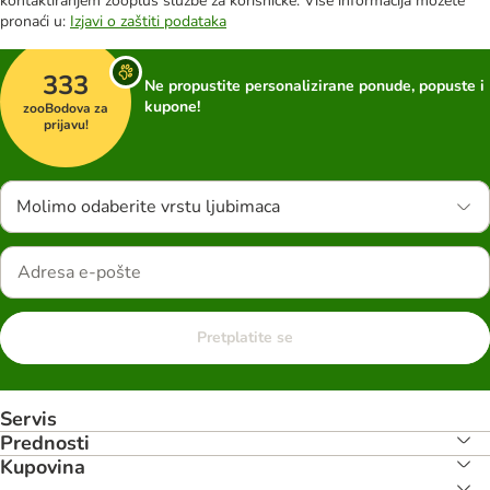
kontaktiranjem zooplus službe za korisničke. Više informacija možete
pronaći u:
Izjavi o zaštiti podataka
333
Ne propustite personalizirane ponude, popuste i
kupone!
zooBodova za
prijavu!
Molimo odaberite vrstu ljubimaca
Pretplatite se
Servis
Prednosti
Kupovina