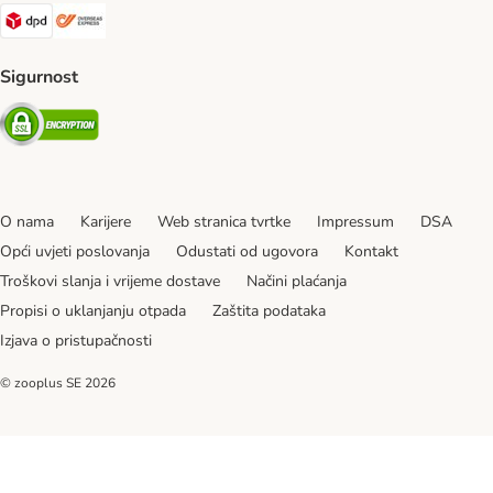
DPD Shipping Method
Overseas Shipping Method
Sigurnost
Security
O nama
Karijere
Web stranica tvrtke
Impressum
DSA
Opći uvjeti poslovanja
Odustati od ugovora
Kontakt
Troškovi slanja i vrijeme dostave
Načini plaćanja
Propisi o uklanjanju otpada
Zaštita podataka
Izjava o pristupačnosti
© zooplus SE
2026