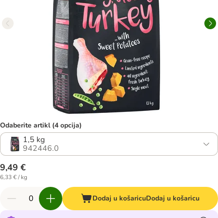
Odaberite artikl (4 opcija)
1,5 kg
942446.0
9,49 €
6,33 € / kg
Dodaj u košaricu
Dodaj u košaricu