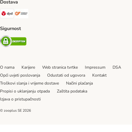
Dostava
DPD Shipping Method
Overseas Shipping Method
Sigurnost
Security
O nama
Karijere
Web stranica tvrtke
Impressum
DSA
Opći uvjeti poslovanja
Odustati od ugovora
Kontakt
Troškovi slanja i vrijeme dostave
Načini plaćanja
Propisi o uklanjanju otpada
Zaštita podataka
Izjava o pristupačnosti
© zooplus SE
2026