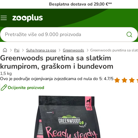
Besplatna dostava od 29,00 €**
Izbornik
Traži
proizvode
Psi
Suha hrana za pse
Greenwoods
Greenwoods puretina sa sla
Greenwoods puretina sa slatkim
krumpirom, graškom i bundevom
1,5 kg
Ovo je područje ocjenjivanja zvjezdicama od nula do 5: 4.7/5
Ocijenite proizvod