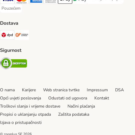
Plaćanje unaprijed Paym
Visa Payment Method
MasterCard Payment Method
American Express Payment Method
Diners Club Payment Method
Payment Method
Google pay Payment Method
Pouzećem
Pouzećem Payment Method
Dostava
DPD Shipping Method
Overseas Shipping Method
Sigurnost
Security
O nama
Karijere
Web stranica tvrtke
Impressum
DSA
Opći uvjeti poslovanja
Odustati od ugovora
Kontakt
Troškovi slanja i vrijeme dostave
Načini plaćanja
Propisi o uklanjanju otpada
Zaštita podataka
Izjava o pristupačnosti
© zooplus SE
2026