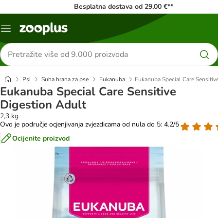
Besplatna dostava od 29,00 €**
Izbornik
Traži
proizvode
Psi
Suha hrana za pse
Eukanuba
Eukanuba Special Care Sensitiv
Eukanuba Special Care Sensitive
Digestion Adult
2,3 kg
Ovo je područje ocjenjivanja zvjezdicama od nula do 5: 4.2/5
Ocijenite proizvod