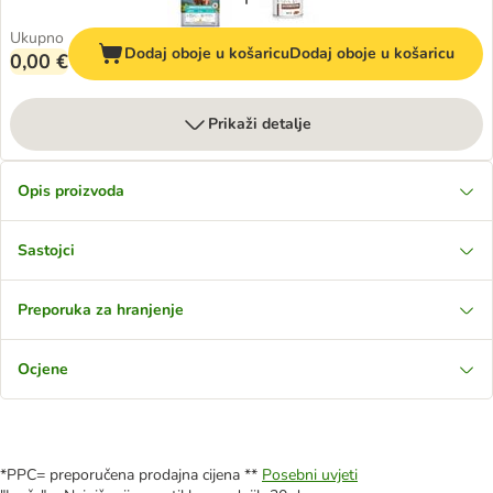
Ukupno
Dodaj oboje u košaricu
Dodaj oboje u košaricu
0,00 €
Prikaži detalje
Opis proizvoda
Sastojci
Preporuka za hranjenje
Ocjene
*PPC= preporučena prodajna cijena **
Posebni uvjeti