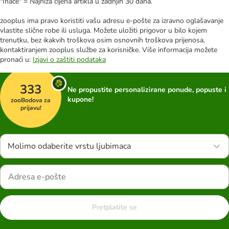
"Inače" = Najniža cijena artikla u zadnjih 30 dana.
zooplus ima pravo koristiti vašu adresu e-pošte za izravno oglašavanje
vlastite slične robe ili usluga. Možete uložiti prigovor u bilo kojem
trenutku, bez ikakvih troškova osim osnovnih troškova prijenosa,
kontaktiranjem zooplus službe za korisničke. Više informacija možete
pronaći u:
Izjavi o zaštiti podataka
333
Ne propustite personalizirane ponude, popuste i
kupone!
zooBodova za
prijavu!
Molimo odaberite vrstu ljubimaca
Pretplatite se