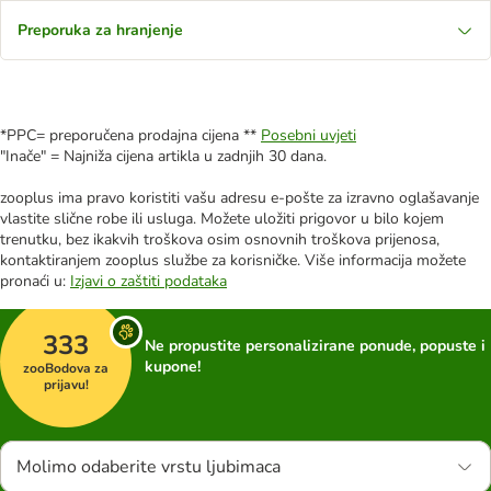
Preporuka za hranjenje
*PPC= preporučena prodajna cijena **
Posebni uvjeti
"Inače" = Najniža cijena artikla u zadnjih 30 dana.
zooplus ima pravo koristiti vašu adresu e-pošte za izravno oglašavanje
vlastite slične robe ili usluga. Možete uložiti prigovor u bilo kojem
trenutku, bez ikakvih troškova osim osnovnih troškova prijenosa,
kontaktiranjem zooplus službe za korisničke. Više informacija možete
pronaći u:
Izjavi o zaštiti podataka
333
Ne propustite personalizirane ponude, popuste i
kupone!
zooBodova za
prijavu!
Molimo odaberite vrstu ljubimaca