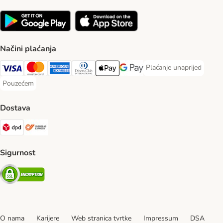
Načini plaćanja
Plaćanje unaprijed
Plaćanje unaprijed Paym
Visa Payment Method
MasterCard Payment Method
American Express Payment Method
Diners Club Payment Method
Payment Method
Google pay Payment Method
Pouzećem
Pouzećem Payment Method
Dostava
DPD Shipping Method
Overseas Shipping Method
Sigurnost
Security
O nama
Karijere
Web stranica tvrtke
Impressum
DSA