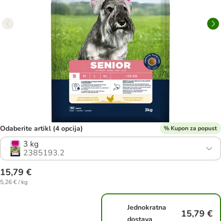
Odaberite artikl (4 opcija)
% Kupon za popust
3 kg
2385193.2
15,79 €
5,26 € / kg
Jednokratna
15,79 €
dostava