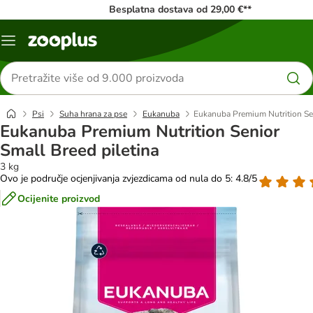
Besplatna dostava od 29,00 €**
Izbornik
Traži
proizvode
Psi
Suha hrana za pse
Eukanuba
Eukanuba Premium Nutrition Sen
Eukanuba Premium Nutrition Senior
Small Breed piletina
3 kg
Ovo je područje ocjenjivanja zvjezdicama od nula do 5: 4.8/5
Ocijenite proizvod