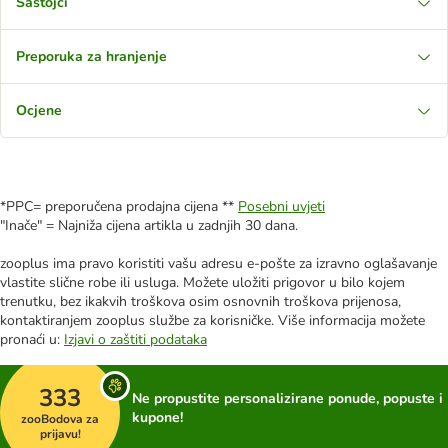
Sastojci
Preporuka za hranjenje
Ocjene
*PPC= preporučena prodajna cijena **
Posebni uvjeti
"Inače" = Najniža cijena artikla u zadnjih 30 dana.
zooplus ima pravo koristiti vašu adresu e-pošte za izravno oglašavanje
vlastite slične robe ili usluga. Možete uložiti prigovor u bilo kojem
trenutku, bez ikakvih troškova osim osnovnih troškova prijenosa,
kontaktiranjem zooplus službe za korisničke. Više informacija možete
pronaći u:
Izjavi o zaštiti podataka
333
Ne propustite personalizirane ponude, popuste i
kupone!
zooBodova za
prijavu!