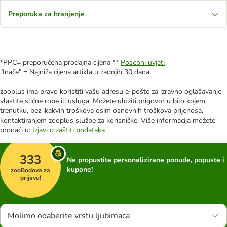
Preporuka za hranjenje
*PPC= preporučena prodajna cijena **
Posebni uvjeti
"Inače" = Najniža cijena artikla u zadnjih 30 dana.
zooplus ima pravo koristiti vašu adresu e-pošte za izravno oglašavanje
vlastite slične robe ili usluga. Možete uložiti prigovor u bilo kojem
trenutku, bez ikakvih troškova osim osnovnih troškova prijenosa,
kontaktiranjem zooplus službe za korisničke. Više informacija možete
pronaći u:
Izjavi o zaštiti podataka
333
Ne propustite personalizirane ponude, popuste i
kupone!
zooBodova za
prijavu!
Molimo odaberite vrstu ljubimaca