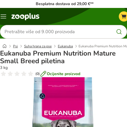
Besplatna dostava od 29,00 €**
Izbornik
Traži
proizvode
Psi
Suha hrana za pse
Eukanuba
Eukanuba Premium Nutrition Mat
Eukanuba Premium Nutrition Mature
Small Breed piletina
3 kg
Ocijenite proizvod
(
0
)