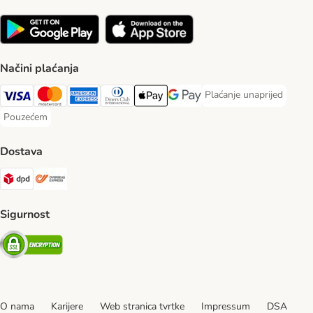
Načini plaćanja
Plaćanje unaprijed
Plaćanje unaprijed Paym
Visa Payment Method
MasterCard Payment Method
American Express Payment Method
Diners Club Payment Method
Payment Method
Google pay Payment Method
Pouzećem
Pouzećem Payment Method
Dostava
DPD Shipping Method
Overseas Shipping Method
Sigurnost
Security
O nama
Karijere
Web stranica tvrtke
Impressum
DSA