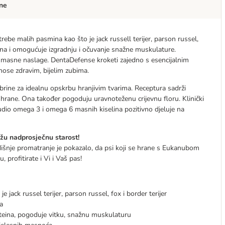
ne
ebe malih pasmina kao što je jack russell terijer, parson russel,
oteina i omogućuje izgradnju i očuvanje snažne muskulature.
e masne naslage. DentaDefense kroketi zajedno s esencijalnim
ose zdravim, bijelim zubima.
 brine za idealnu opskrbu hranjivim tvarima. Receptura sadrži
 hrane. Ona također pogoduju uravnoteženu crijevnu floru. Klinički
udio omega 3 i omega 6 masnih kiselina pozitivno djeluje na
u nadprosječnu starost!
dišnje promatranje je pokazalo, da psi koji se hrane s Eukanubom
profitirate i Vi i Vaš pas!
jack russel terijer, parson russel, fox i border terijer
a
oteina, pogoduje vitku, snažnu muskulaturu