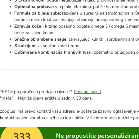
S L-karnitinom:
potiče metabolizam i tako pridonosi smanjenju 
Optimalna probava:
s repinim vlaknima, potiče harmoničnu proba
Formula za bijele zube:
razvijena u suradnji sa stručnjacima iz O
pomoću mikro kristala smanjuju stvaranje novog zubnog kamen
Zdravlje kože i krzna:
posebno bogata omega 3 i omega 6 masn
brine za sjajno krzno
Snažne obrambene snage:
zahvaljujući klinički isprobanim anti
S kalcijem:
za snažne kosti i zube
Optimirana kombinacija hranjivih tvari:
optimalno prilagođen omj
*PPC= preporučena prodajna cijena **
Posebni uvjeti
"Inače" = Najniža cijena artikla u zadnjih 30 dana.
zooplus ima pravo koristiti vašu adresu e-pošte za izravno oglašavanje vl
kontaktiranjem zooplus službe za korisničke. Više informacija možete pr
333
Ne propustite personalizira