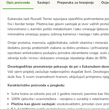
Opis proizvoda
Sastojci
Preporuka za hranjenje
Ocje
Eukanuba Jack Russell Terrier ispunjava specifične prehrambene potr
fox i border terijer. Piletina kao glavni sastojak je izvor važnih pr
Istovremeno L-karnitin potiče metabolizam i tako smanjuje tjelesn
mineralima smanjuju pojavu zubnog kamenca i naslaga i tako pridon
Omjer proteina, masnoća, ugljikohidrata, važnih vitamina i minerala
dodatnu porciju prebiotskih vlakana za dobru probavu i prihvaćanje
isprobani antioksidansi podupiru prirodne obrambene snage. isoki 
zdravlje kože i krzna i dokazano smanjuje otpadanje dlake do 80%.
Desetogodišnje promatranje pokazuje da psi s Eukanubom dosež
Vaš vjerni prijatelj zaslužuje nadprosječno dugačak život. Desetogo
duže žive. S ovom izvanrednom hranom, uključujući primjerenu njegu, 
Karakteristike proizvoda u pregledu:
Suha hrana za odrasle pse od 1 godine starosti, pasmine kao što je 
100% cjelovita i uravnotežena - razvijena u suradnji s veterinarim
Piletina kao glavni sastojak:
visokokvalitetni, prirodan izvor pr