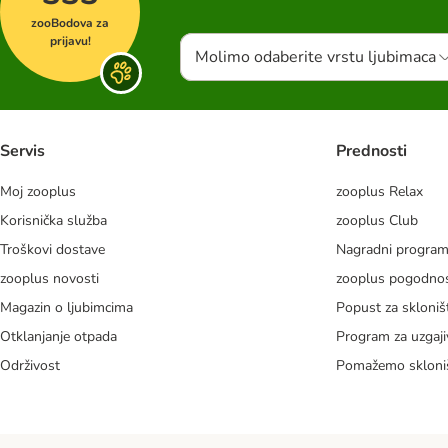
zooBodova za
prijavu!
Molimo odaberite vrstu ljubimaca
Servis
Prednosti
Moj zooplus
zooplus Relax
Korisnička služba
zooplus Club
Troškovi dostave
Nagradni progra
zooplus novosti
zooplus pogodnos
Magazin o ljubimcima
Popust za skloniš
Otklanjanje otpada
Program za uzgaji
Održivost
Pomažemo skloni