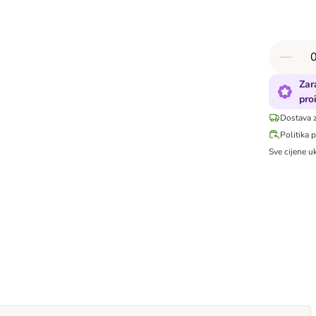
Zar
pro
Dostava 
Politika 
Sve cijene u