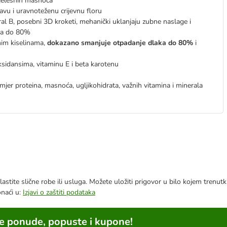
tjelesnih masnoća
vu i uravnoteženu crijevnu floru
ral B, posebni 3D kroketi, mehanički uklanjaju zubne naslage i
ca do 80%
im kiselinama,
dokazano smanjuje otpadanje dlaka do 80%
i
oksidansima, vitaminu E i beta karotenu
er proteina, masnoća, ugljikohidrata, važnih vitamina i minerala
astite slične robe ili usluga. Možete uložiti prigovor u bilo kojem trenu
onaći u:
Izjavi o zaštiti podataka
ne ponude, popuste i kupone!