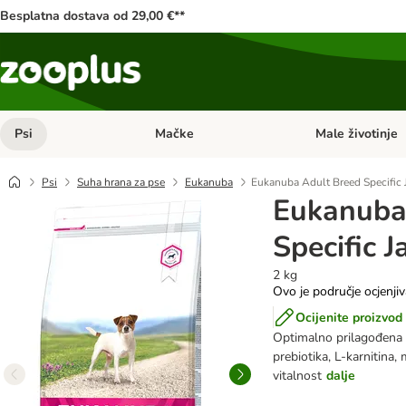
Besplatna dostava od 29,00 €**
Psi
Mačke
Male životinje
Pregled kategorija: Psi
Pregled kategorija
Psi
Suha hrana za pse
Eukanuba
Eukanuba Adult Breed Specific J
Eukanuba
Specific J
2 kg
Ovo je područje ocjenji
Ocijenite proizvod
Optimalno prilagođena p
prebiotika, L-karnitina,
vitalnost
dalje