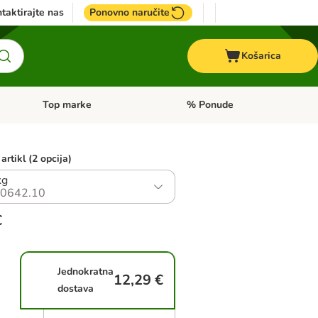
taktirajte nas
Ponovno naručite
Košarica
Top marke
% Ponude
Pregled kategorija: + VET hrana
Pregled kategorija: Top marke
artikl (2 opcija)
kg
0642.10
€
Jednokratna
12,29 €
dostava