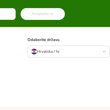
Pretplatite se
Odaberite državu
Hrvatska / hr