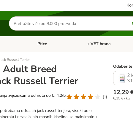
Kon
Traži
proizvode
Ptice
+ VET hrana
: Mačke
Pregled kategorija: Male životinje
Pregled kategorija: Ptice
ack Russell Terrier
 Adult Breed
Odaberite 
2 
ack Russell Terrier
31
12,29 
vanja zvjezdicama od nula do 5: 4.0/5
(
1
)
6,15 € / kg
otrebama odraslih jack russel terijera, visoki udio
 minerala i nezasićenih masnih kiselina, za maksimalnu