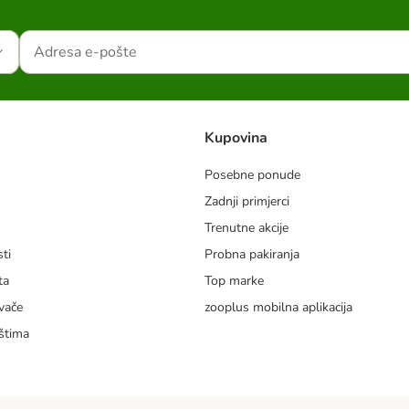
Kupovina
Posebne ponude
Zadnji primjerci
m
Trenutne akcije
ti
Probna pakiranja
ta
Top marke
vače
zooplus mobilna aplikacija
štima