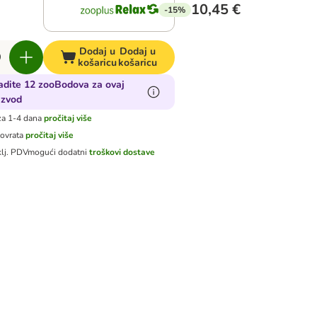
10,45 €
-15%
Dodaj u
Dodaj u
košaricu
košaricu
adite 12 zooBodova za ovaj
izvod
za 1-4 dana
pročitaj više
povrata
pročitaj više
klj. PDV
mogući dodatni
troškovi dostave