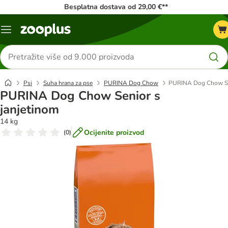
Besplatna dostava od 29,00 €**
Izbornik
Traži
proizvode
Psi
Suha hrana za pse
PURINA Dog Chow
PURINA Dog Chow Sen
PURINA Dog Chow Senior s
janjetinom
14 kg
Ocijenite proizvod
(
0
)