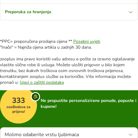
Preporuka za hranjenje
*PPC= preporučena prodajna cijena **
Posebni uvjeti
"Inače" = Najniža cijena artikla u zadnjih 30 dana.
zooplus ima pravo koristiti vašu adresu e-pošte za izravno oglašavanje
vlastite slične robe ili usluga. Možete uložiti prigovor u bilo kojem
trenutku, bez ikakvih troškova osim osnovnih troškova prijenosa,
kontaktiranjem zooplus službe za korisničke. Više informacija možete
pronaći u:
Izjavi o zaštiti podataka
333
Ne propustite personalizirane ponude, popuste i
kupone!
zooBodova za
prijavu!
Molimo odaberite vrstu ljubimaca