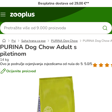
Besplatna dostava od 29,00 €**
Izbornik
Traži
proizvode
Psi
Suha hrana za pse
PURINA Dog Chow
PURINA Dog Chow Ad
PURINA Dog Chow Adult s
piletinom
14 kg
Ovo je područje ocjenjivanja zvjezdicama od nula do 5: 5.0/5
Ocijenite proizvod