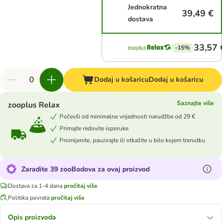
Jednokratna
39,49 €
dostava
33,57 
-15%
Dodaj u košaricu
Dodaj u košaricu
Saznajte više
zooplus Relax
Počevši od minimalne vrijednosti narudžbe od 29 €
Primajte redovite isporuke
Promijenite, pauzirajte ili otkažite u bilo kojem trenutku
Zaradite 39 zooBodova za ovaj proizvod
Dostava za 1-4 dana
pročitaj više
Politika povrata
pročitaj više
Opis proizvoda