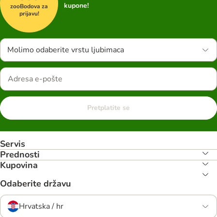
kupone!
zooBodova za
prijavu!
Molimo odaberite vrstu ljubimaca
Pretplatite se
Servis
Prednosti
Kupovina
Odaberite državu
Hrvatska / hr