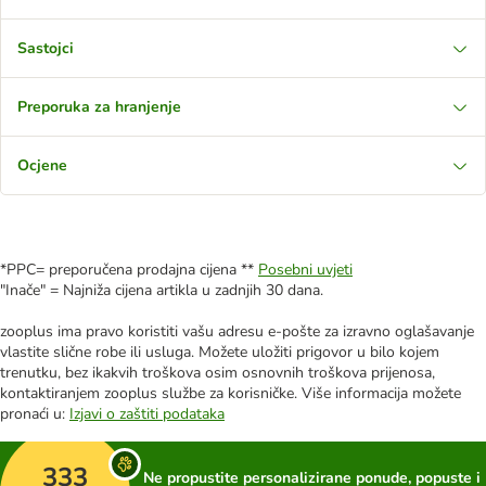
Sastojci
Preporuka za hranjenje
Ocjene
*PPC= preporučena prodajna cijena **
Posebni uvjeti
"Inače" = Najniža cijena artikla u zadnjih 30 dana.
zooplus ima pravo koristiti vašu adresu e-pošte za izravno oglašavanje
vlastite slične robe ili usluga. Možete uložiti prigovor u bilo kojem
trenutku, bez ikakvih troškova osim osnovnih troškova prijenosa,
kontaktiranjem zooplus službe za korisničke. Više informacija možete
pronaći u:
Izjavi o zaštiti podataka
333
Ne propustite personalizirane ponude, popuste i