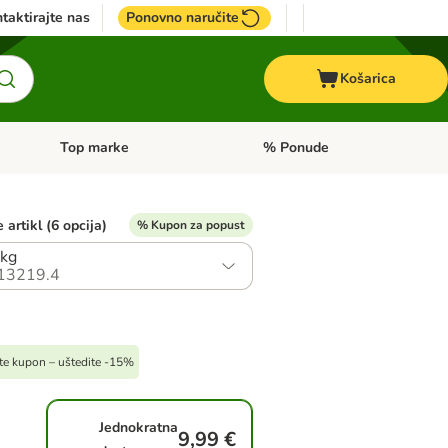
taktirajte nas
Ponovno naručite
Košarica
Top marke
% Ponude
Pregled kategorija: + VET hrana
Pregled kategorija: Top marke
 artikl (6 opcija)
% Kupon za popust
 kg
13219.4
ite kupon – uštedite -15%
Jednokratna
9,99 €