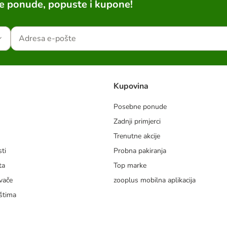
ne ponude, popuste i kupone!
Kupovina
Posebne ponude
Zadnji primjerci
m
Trenutne akcije
ti
Probna pakiranja
ta
Top marke
vače
zooplus mobilna aplikacija
štima