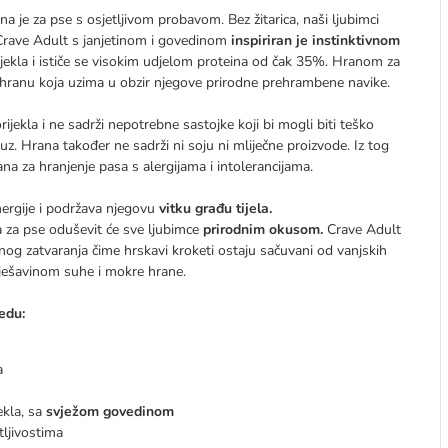
a je za pse s osjetljivom probavom. Bez žitarica, naši ljubimci
e Crave Adult s janjetinom i govedinom
inspiriran je instinktivnom
jekla i ističe se visokim udjelom proteina od čak 35%. Hranom za
hranu koja uzima u obzir njegove prirodne prehrambene navike.
ekla i ne sadrži nepotrebne sastojke koji bi mogli biti teško
z. Hrana također ne sadrži ni soju ni mliječne proizvode. Iz tog
na za hranjenje pasa s alergijama i intolerancijama.
nergije i podržava njegovu
vitku građu tijela
.
 za pse oduševit će sve ljubimce
prirodnim okusom.
Crave Adult
og zatvaranja čime hrskavi kroketi ostaju sačuvani od vanjskih
mješavinom suhe i mokre hrane.
edu:
a
ekla, sa
svježom govedinom
tljivostima