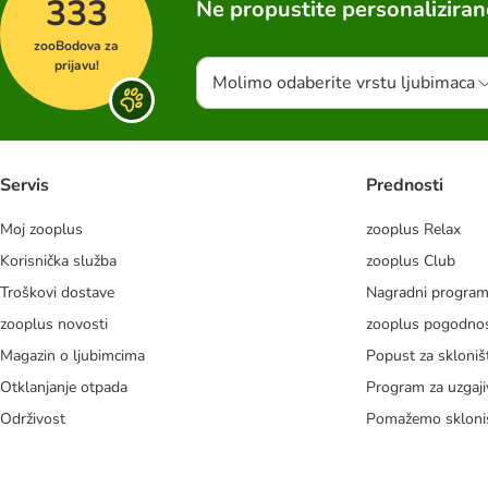
333
Ne propustite personalizira
zooBodova za
prijavu!
Molimo odaberite vrstu ljubimaca
Servis
Prednosti
Moj zooplus
zooplus Relax
Korisnička služba
zooplus Club
Troškovi dostave
Nagradni progra
zooplus novosti
zooplus pogodnos
Magazin o ljubimcima
Popust za skloniš
Otklanjanje otpada
Program za uzgaji
Održivost
Pomažemo skloni