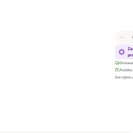
Za
pr
Dostava
Politika
Sve cijene 