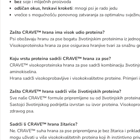
bez
soje i mliječnih proizvoda
odličan okus, hrskavi kroketi
: mnogi psi je rado jedu
vrećice s mogućnošću ponovnog zatvaranja za optimalnu svježin
Zašto CRAVE™ hrana ima visok udio proteina?
Psi obožavaju hranu za pse bogatu životinjskim proteinima iz jedno
Visokoproteinska hrana za pse osigurava hranjive tvari za snažnu gra
Koju vrstu proteina sadrži CRAVE™ hrana za pse?
CRAVE™ visokoproteinska hrana za pse sadrži kombinaciju životinjski
aminokiselina.
Hrana sadrži visokoprobavljive i visokokvalitetne proteine. Primjeri izv
Zašto CRAVE™ hrana sadrži više životinjskih proteina?
Sve naše CRAVE™ formule pripremljene su od životinjskih proteina je
Sastojci životinjskog podrijetla izvrstan su izvor proteina. Visokopr
zdravog psa.
Sadrži li CRAVE™ hrana žitarice?
Ne. CRAVE™ suha hrana za pse pripremljena je bez žitarica i prikladn
mogu uživati ​​u više visokokvalitetnih proteina koji ih instintivno 