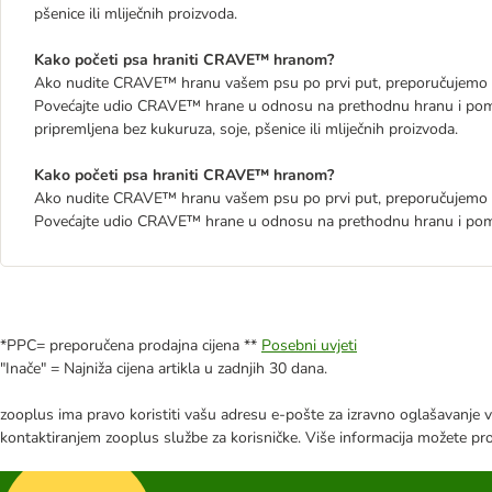
pšenice ili mliječnih proizvoda.
Kako početi psa hraniti CRAVE™ hranom?
Ako nudite CRAVE™ hranu vašem psu po prvi put, preporučujemo d
Povećajte udio CRAVE™ hrane u odnosu na prethodnu hranu i pomij
pripremljena bez kukuruza, soje, pšenice ili mliječnih proizvoda.
Kako početi psa hraniti CRAVE™ hranom?
Ako nudite CRAVE™ hranu vašem psu po prvi put, preporučujemo d
Povećajte udio CRAVE™ hrane u odnosu na prethodnu hranu i pomij
*PPC= preporučena prodajna cijena **
Posebni uvjeti
"Inače" = Najniža cijena artikla u zadnjih 30 dana.
zooplus ima pravo koristiti vašu adresu e-pošte za izravno oglašavanje vl
kontaktiranjem zooplus službe za korisničke. Više informacija možete pr