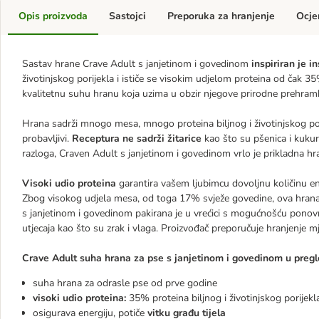
Opis proizvoda
Sastojci
Preporuka za hranjenje
Ocje
Sastav hrane Crave Adult s janjetinom i govedinom
inspiriran je 
životinjskog porijekla i ističe se visokim udjelom proteina od ča
kvalitetnu suhu hranu koja uzima u obzir njegove prirodne prehram
Hrana sadrži mnogo mesa, mnogo proteina biljnog i životinjskog porij
probavljivi.
Receptura ne sadrži žitarice
kao što su pšenica i kukuru
razloga, Craven Adult s janjetinom i govedinom vrlo je prikladna hra
Visoki udio proteina
garantira vašem ljubimcu dovoljnu količinu e
Zbog visokog udjela mesa, od toga 17% svježe govedine, ova hrana
s janjetinom i govedinom pakirana je u vrećici s mogućnošću ponovn
utjecaja kao što su zrak i vlaga. Proizvođač preporučuje hranjenje 
Crave Adult suha hrana za pse s janjetinom i govedinom u pregl
suha hrana za odrasle pse od prve godine
visoki udio proteina:
35% proteina biljnog i životinjskog porijekl
osigurava energiju, potiče
vitku građu tijela