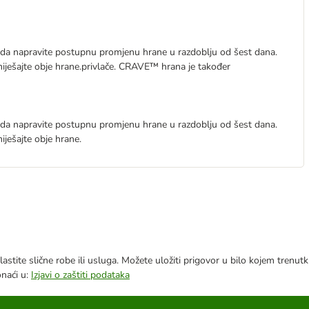
a napravite postupnu promjenu hrane u razdoblju od šest dana.
ešajte obje hrane.privlače. CRAVE™ hrana je također
a napravite postupnu promjenu hrane u razdoblju od šest dana.
ešajte obje hrane.
astite slične robe ili usluga. Možete uložiti prigovor u bilo kojem trenu
onaći u:
Izjavi o zaštiti podataka