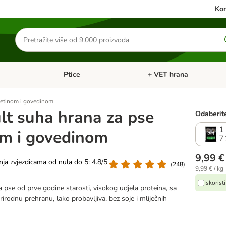
Kon
Traži
proizvode
Ptice
+ VET hrana
: Mačke
Pregled kategorija: Male životinje
Pregled kategorija: Ptice
njetinom i govedinom
lt suha hrana za pse
Odaberite
1
om i govedinom
7
9,99 €
nja zvjezdicama od nula do 5: 4.8/5
(
248
)
9,99 € / kg
Iskorist
a pse od prve godine starosti, visokog udjela proteina, sa
rodnu prehranu, lako probavljiva, bez soje i mliječnih