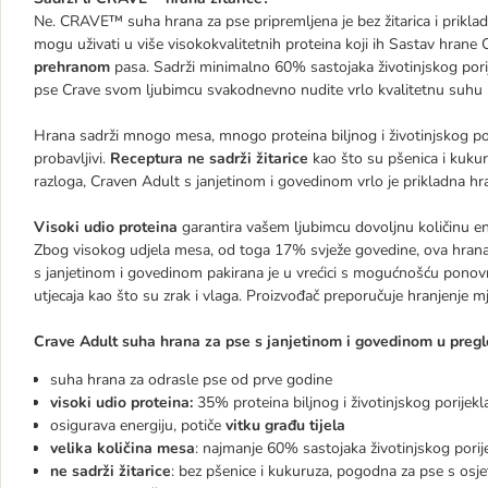
Ne. CRAVE™ suha hrana za pse pripremljena je bez žitarica i prikladn
mogu uživati ​​u više visokokvalitetnih proteina koji ih Sastav hran
prehranom
pasa. Sadrži minimalno 60% sastojaka životinjskog pori
pse Crave svom ljubimcu svakodnevno nudite vrlo kvalitetnu suhu 
Hrana sadrži mnogo mesa, mnogo proteina biljnog i životinjskog porij
probavljivi.
Receptura ne sadrži žitarice
kao što su pšenica i kukuru
razloga, Craven Adult s janjetinom i govedinom vrlo je prikladna hra
Visoki udio proteina
garantira vašem ljubimcu dovoljnu količinu e
Zbog visokog udjela mesa, od toga 17% svježe govedine, ova hrana
s janjetinom i govedinom pakirana je u vrećici s mogućnošću ponovn
utjecaja kao što su zrak i vlaga. Proizvođač preporučuje hranjenje 
Crave Adult suha hrana za pse s janjetinom i govedinom u pregl
suha hrana za odrasle pse od prve godine
visoki udio proteina:
35% proteina biljnog i životinjskog porijekl
osigurava energiju, potiče
vitku građu tijela
velika količina mesa
: najmanje 60% sastojaka životinjskog porij
ne sadrži žitarice
: bez pšenice i kukuruza, pogodna za pse s osje