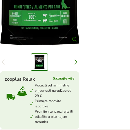
zooplus Relax
Saznajte više
Počevši od minimalne
vrijednosti narudžbe od
29 €
Primajte redovite
isporuke
Promijenite, pauzirajte ili
otkažite u bilo kojem
trenutku