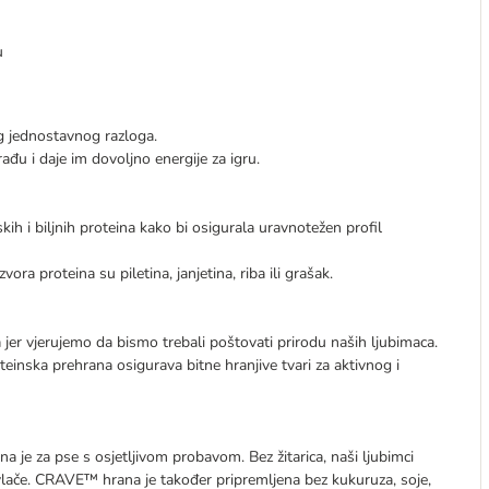
u
g jednostavnog razloga.
đu i daje im dovoljno energije za igru.
h i biljnih proteina kako bi osigurala uravnotežen profil
ora proteina su piletina, janjetina, riba ili grašak.
r vjerujemo da bismo trebali poštovati ​​prirodu naših ljubimaca.
oteinska prehrana osigurava bitne hranjive tvari za aktivnog i
a je za pse s osjetljivom probavom. Bez žitarica, naši ljubimci
privlače. CRAVE™ hrana je također pripremljena bez kukuruza, soje,