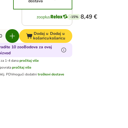
dostava
8,49 €
-15%
Dodaj u
Dodaj u
košaricu
košaricu
radite 10 zooBodova za ovaj
oizvod
 za 1-4 dana
pročitaj više
 povrata
pročitaj više
uklj. PDV
mogući dodatni
troškovi dostave