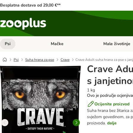
Besplatna dostava od 29,00 €**
Psi
Mačke
Male životinje
Pregled kategorija: Psi
Pregled kategorija
Psi
Suha hrana za pse
Crave
Crave Adult suha hrana za pse s ja
Crave Adu
s janjetin
1 kg
Ovo je područje ocjenjiva
Ocijenite proizvod
Suha hrana bez žitarica z
svježom govedinom, za pri
proizvoda.
dalje