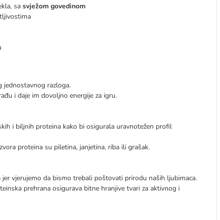
ekla, sa
svježom govedinom
tljivostima
u
g jednostavnog razloga.
đu i daje im dovoljno energije za igru.
h i biljnih proteina kako bi osigurala uravnotežen profil
ora proteina su piletina, janjetina, riba ili grašak.
r vjerujemo da bismo trebali poštovati ​​prirodu naših ljubimaca.
oteinska prehrana osigurava bitne hranjive tvari za aktivnog i