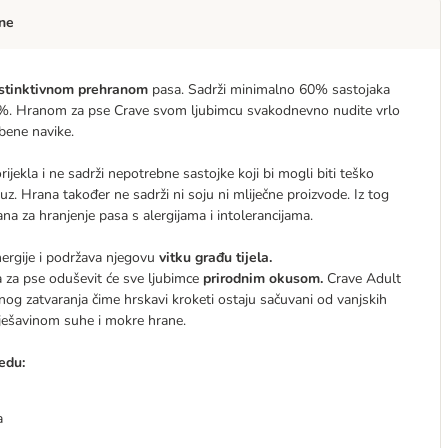
ne
instinktivnom prehranom
pasa. Sadrži minimalno 60% sastojaka
k 35%. Hranom za pse Crave svom ljubimcu svakodnevno nudite vrlo
bene navike.
ekla i ne sadrži nepotrebne sastojke koji bi mogli biti teško
z. Hrana također ne sadrži ni soju ni mliječne proizvode. Iz tog
na za hranjenje pasa s alergijama i intolerancijama.
nergije i podržava njegovu
vitku građu tijela
.
 za pse oduševit će sve ljubimce
prirodnim okusom.
Crave Adult
og zatvaranja čime hrskavi kroketi ostaju sačuvani od vanjskih
mješavinom suhe i mokre hrane.
edu:
a