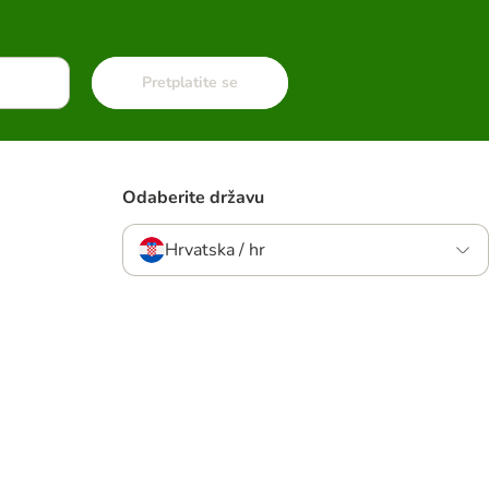
Pretplatite se
Odaberite državu
Hrvatska / hr