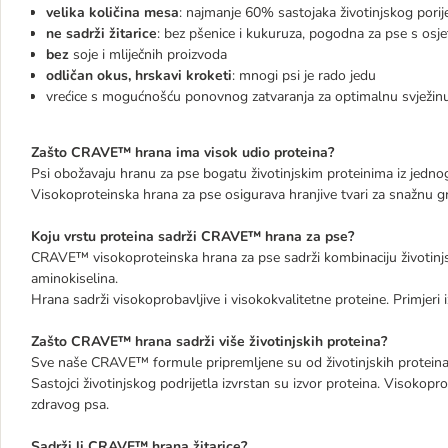
velika količina mesa
: najmanje 60% sastojaka životinjskog porij
ne sadrži žitarice
: bez pšenice i kukuruza, pogodna za pse s osje
bez
soje i mliječnih proizvoda
odličan okus, hrskavi kroketi
: mnogi psi je rado jedu
vrećice s mogućnošću ponovnog zatvaranja za optimalnu svježin
Zašto CRAVE™ hrana ima visok udio proteina?
Psi obožavaju hranu za pse bogatu životinjskim proteinima iz jedno
Visokoproteinska hrana za pse osigurava hranjive tvari za snažnu gra
Koju vrstu proteina sadrži CRAVE™ hrana za pse?
CRAVE™ visokoproteinska hrana za pse sadrži kombinaciju životinjski
aminokiselina.
Hrana sadrži visokoprobavljive i visokokvalitetne proteine. Primjeri izv
Zašto CRAVE™ hrana sadrži više životinjskih proteina?
Sve naše CRAVE™ formule pripremljene su od životinjskih proteina je
Sastojci životinjskog podrijetla izvrstan su izvor proteina. Visokopr
zdravog psa.
Sadrži li CRAVE™ hrana žitarice?