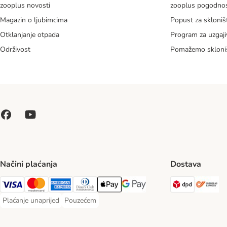
zooplus novosti
zooplus pogodnos
Magazin o ljubimcima
Popust za skloniš
Otklanjanje otpada
Program za uzgaji
Održivost
Pomažemo skloni
Načini plaćanja
Dostava
DPD Ship
Ov
Visa Payment Method
MasterCard Payment Method
American Express Payment Method
Diners Club Payment Method
Payment Method
Google pay Payment Method
Plaćanje unaprijed
Pouzećem
Plaćanje unaprijed Payment Method
Pouzećem Payment Method