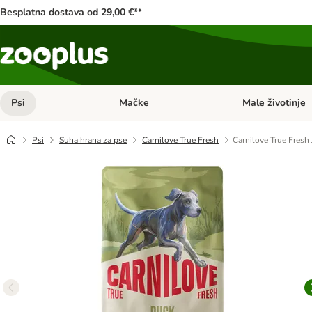
Besplatna dostava od 29,00 €**
Psi
Mačke
Male životinje
Pregled kategorija: Psi
Pregled kategorija
Psi
Suha hrana za pse
Carnilove True Fresh
Carnilove True Fresh 