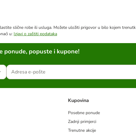
astite slične robe ili usluga. Možete uložiti prigovor u bilo kojem trenu
onaći u:
Izjavi o zaštiti podataka
ne ponude, popuste i kupone!
Kupovina
Posebne ponude
Zadnji primjerci
m
Trenutne akcije