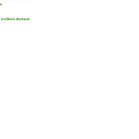
še
i
troškovi dostave