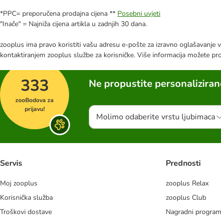
*PPC= preporučena prodajna cijena **
Posebni uvjeti
"Inače" = Najniža cijena artikla u zadnjih 30 dana.
zooplus ima pravo koristiti vašu adresu e-pošte za izravno oglašavanje vl
kontaktiranjem zooplus službe za korisničke. Više informacija možete pr
333
Ne propustite personalizira
zooBodova za
prijavu!
Molimo odaberite vrstu ljubimaca
Servis
Prednosti
Moj zooplus
zooplus Relax
Korisnička služba
zooplus Club
Troškovi dostave
Nagradni progra