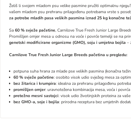
Želiš li svojem mladom psu velike pasmine pružiti optimalnu njegu
vašem mladom psu prehranu prilagođenu potrebama vrste s posebn
za potrebe mladih pasa velikih pasmina iznad 25 kg konačne te
Sa
60 % svježe pačetine
, Carnilove True Fresh Junior Large Breed
Promišljen omjer mesa u odnosu na voće i povrće temelji se na pri
genetski modificirane organizme (GMO), soju i umjetna bojila
– 
Carnilove True Fresh Junior Large Breeds pačetina u pregledu:
potpuna suha hrana za mlade pse velikih pasmina (konačna težin
60 % svježe pačetine
: osobito visok udio svježeg mesa za opti
bez žitarica i krumpira
: idealna za prehranu prilagođenu potreb
promišljen omjer
: uravnotežena kombinacija mesa, voća i povrća
pretežno mesni sastojci
: visok udio životinjskih proteina za vaše
bez GMO-a, soje i bojila
: prirodna receptura bez umjetnih dodat