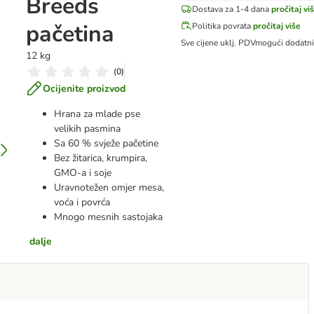
Breeds
Dostava za 1-4 dana
pročitaj vi
pačetina
Politika povrata
pročitaj više
Sve cijene uklj. PDV
mogući dodatn
12 kg
(
0
)
Ocijenite proizvod
Hrana za mlade pse
velikih pasmina
Sa 60 % svježe pačetine
Bez žitarica, krumpira,
GMO-a i soje
Uravnotežen omjer mesa,
voća i povrća
Mnogo mesnih sastojaka
dalje