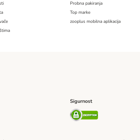
ti
Probna pakiranja
ta
Top marke
vače
zooplus mobilna aplikacija
štima
Sigurnost
ping Method
erseas Shipping Method
Security