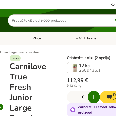
Kon
Traži
proizvode
Ptice
+ VET hrana
: Mačke
Pregled kategorija: Male životinje
Pregled kategorija: Ptice
Junior Large Breeds pačetina
Odaberite artikl (2 opcija)
novo
Carnilove
12 kg
2589435.1
True
112,99 €
Fresh
9,42 € / kg
Junior
D
k
Large
Zaradite 113 zooBodov
proizvod