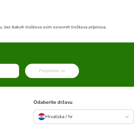
tku, bez ikakvih troškova osim osnovnih troškova prijenosa,
Pretplatite se
Odaberite državu
Hrvatska / hr