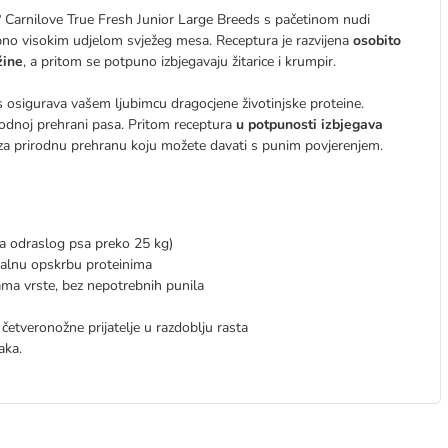
? Carnilove True Fresh Junior Large Breeds s pačetinom nudi
o visokim udjelom svježeg mesa. Receptura je razvijena
osobito
žine
, a pritom se potpuno izbjegavaju žitarice i krumpir.
s osigurava vašem ljubimcu dragocjene životinjske proteine.
rodnoj prehrani pasa. Pritom receptura
u potpunosti izbjegava
za prirodnu prehranu koju možete davati s punim povjerenjem.
a odraslog psa preko 25 kg)
malnu opskrbu proteinima
ama vrste, bez nepotrebnih punila
 četveronožne prijatelje u razdoblju rasta
aka.