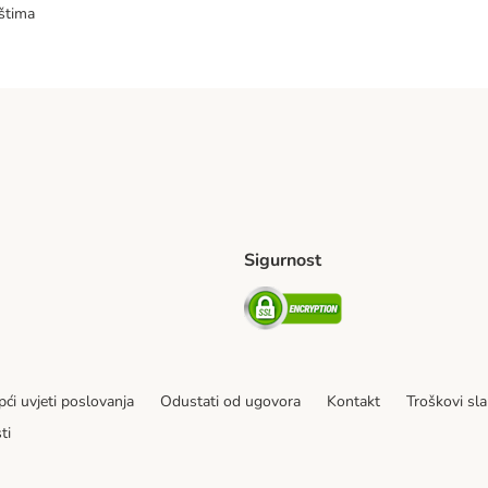
štima
Sigurnost
ping Method
erseas Shipping Method
Security
ći uvjeti poslovanja
Odustati od ugovora
Kontakt
Troškovi sla
ti