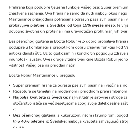
Prehrana koja podupire tjelesne funkcije Vašeg psa: Super premium 
znastvena saznanja. Ova hrana ne samo da nudi najbolji okus nego 
Maintenance prilagođena potrebama odraslih pasa svih pasmina i v
probavljive piletine iz Švedske, od toga 15% svježe meso
, te vr
dovoljno životinjskih proteina i ima uravnotežen profil hranjivih tvari
Bez pšenićnog glutena je Bozita Robur vrlo dobro probaljiva hrana i p
podupire u kombinaciji s prebiotikom dobru crijevnu funkciju kod V
antioksidanski štit. Uz to glukozamin i kondroitin pogoduju zdrave
imunološki sustav. Ove i druge vitalne tvari čine Bozita Robur 
vitalnost Vašeg psa na prirodan način.
Bozita Robur Maintenance u pregledu:
Super premium hrana za odrasle pse svih pasmina i veličina s n
Receptura se temeljni na modernom i prirodnom prehrambenom ko
Najbolja kvaliteta iz Švedske:
najkvalitetnije sirovine i stroge 
stočarstvo ističe se već desetljećima zbog svoje dalekosežne zašti
<
Bez pšeničnog glutena:
s kukuruzom, rižom i krumpirom, pogodno 
li>
S 40% piletine iz Švedske:
najbolja kvaliteta zahvaljujući str
okusa