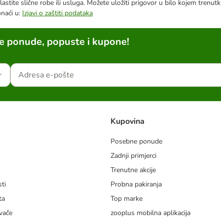
astite slične robe ili usluga. Možete uložiti prigovor u bilo kojem trenu
onaći u:
Izjavi o zaštiti podataka
ne ponude, popuste i kupone!
Kupovina
Posebne ponude
Zadnji primjerci
m
Trenutne akcije
ti
Probna pakiranja
ta
Top marke
vače
zooplus mobilna aplikacija