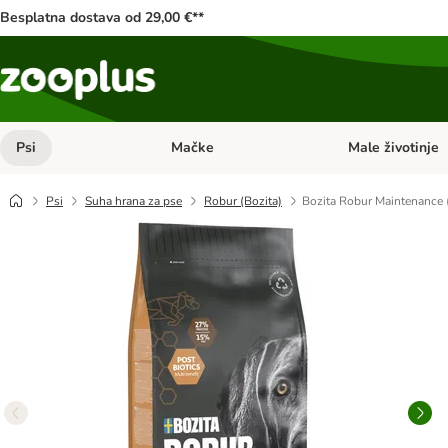
Besplatna dostava od 29,00 €**
Psi
Mačke
Male životinje
Pregled kategorija: Psi
Pregled kategorija
Psi
Suha hrana za pse
Robur (Bozita)
Bozita Robur Maintenance 