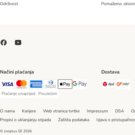
Održivost
Pomažemo skloni
Načini plaćanja
Dostava
DPD Ship
Ov
Visa Payment Method
MasterCard Payment Method
American Express Payment Method
Diners Club Payment Method
Payment Method
Google pay Payment Method
Plaćanje unaprijed
Pouzećem
Plaćanje unaprijed Payment Method
Pouzećem Payment Method
O nama
Karijere
Web stranica tvrtke
Impressum
DSA
Op
Propisi o uklanjanju otpada
Zaštita podataka
Izjava o pristupačnos
© zooplus SE
2026