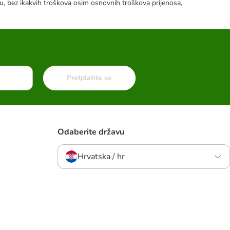
tku, bez ikakvih troškova osim osnovnih troškova prijenosa,
Pretplatite se
Odaberite državu
Hrvatska / hr