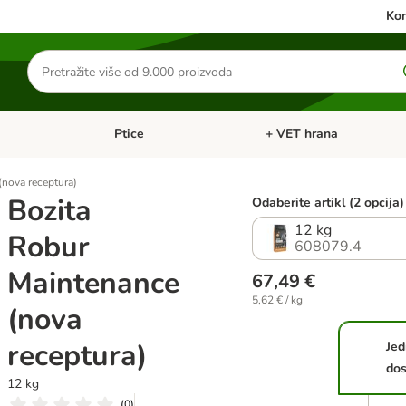
Kon
Traži
proizvode
Ptice
+ VET hrana
: Mačke
Pregled kategorija: Male životinje
Pregled kategorija: Ptice
(nova receptura)
Bozita
Odaberite artikl (2 opcija)
12 kg
Robur
608079.4
Maintenance
67,49 €
5,62 € / kg
(nova
receptura)
Jed
dos
12 kg
(
0
)