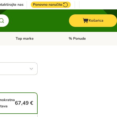
taktirajte nas
Ponovno naručite
Košarica
Top marke
% Ponude
Pregled kategorija: + VET hrana
Pregled kategorija: Top marke
nokratna
67,49 €
tava