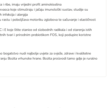
 i ribe, imaju vrijedni profil aminokiselina
vasca koje stimuliraju i jačaju imunološki sustav, studije su
 infekcija i alergija
u rastu i poboljšava motoriku zglobova te sačuvanje i elastičnost
i E koje štite stanice od slobodnih radikala i od starenja istih
tnih tvari i prirodnim prebiotikom FOS, koji podupire koristne
no bogatstvo nudi najbolje uvjete za svježe, zdrave i kvalitetne
iranju Bozita vrhunske hrane. Bozita proizvodi tamo gdje je ruralno