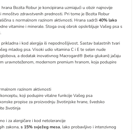
hrana Bozita Robur je koncipirana uzmiajući u obzir najnovije
i mnoštvo zdravstvenih prednosti. Pri tome je Bozita Robur
eličina s normalnom razinom aktivnosti. Hrana sadrži
40% lako
ijedne vitamine i minerale. Stoga ovaj obrok opskrbljuje Vašeg psa s
.
rikladna i kod alergija ili nepodnošljivost. Sastav balastnih tvari
ašeg mladog psa. Visoki udio vitamina C i E te selen nude
 zglobova, a dodatak inovativnog Macrogard® (beta-glukani) jačaju
jednom uravnoteženom, modernom premium hranom, koja podupire
ormalnom razinom aktivnosti
nceptu, koji podupire vitalne funkcije Vašeg psa
zakonske propise za proizvodnju životinjske hrane, švedsko
te životinja
i za alergičare i kod netolerancije
ogih zakona,
s 15% svježeg mesa
, lako probavljivo i intenzivnog