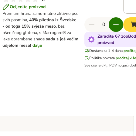
Ocijenite proizvod
Premium hrana za normalno aktivne pse
svih pasmina,
40% piletina iz Švedske
- od toga 15% svježe meso
, bez
pšeničnog glutena, s Macrogard® za
Zaradite 67 zooBod
jake obrambene snage
sada s još većim
proizvod
udjelom mesa!
dalje
Dostava za 1-4 dana
pročita
Politika povrata
pročitaj viš
Sve cijene uklj. PDV
mogući dod