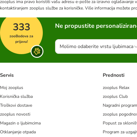
zooplus ima pravo koristiti vašu adresu e-pošte za izravno oglašavanje vl
kontaktiranjem zooplus službe za korisničke. Više informacija možete pr
333
Ne propustite personalizira
zooBodova za
prijavu!
Molimo odaberite vrstu ljubimaca
Servis
Prednosti
Moj zooplus
zooplus Relax
Korisnička služba
zooplus Club
Troškovi dostave
Nagradni progra
zooplus novosti
zooplus pogodnos
Magazin o ljubimcima
Popust za skloniš
Otklanjanje otpada
Program za uzgaji