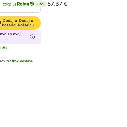
57,37 €
-15%
Dodaj u
Dodaj u
košaricu
košaricu
ova za ovaj
j više
e
atni
troškovi dostave