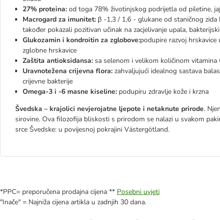
27% proteina:
od toga 78% životinjskog podrijetla od piletine, jaja
Macrogard za imunitet:
β -1,3 / 1,6 - glukane od staničnog zida k
također pokazali pozitivan učinak na zacjelivanje upala, bakterijskih
Glukozamin i kondroitin za zglobove:
podupire razvoj hrskavice 
zglobne hrskavice
Zaštita antioksidansa:
sa selenom i velikom količinom vitamina C 
Uravnotežena crijevna flora:
zahvaljujući idealnog sastava balas
crijevne bakterije
Omega-3 i -6 masne kiseline:
podupiru zdravlje kože i krzna
Švedska – krajolici nevjerojatne ljepote i netaknute prirode
. Nje
sirovine. Ova filozofija bliskosti s prirodom se nalazi u svakom pak
srce Švedske: u povijesnoj pokrajini Västergötland.
*PPC= preporučena prodajna cijena **
Posebni uvjeti
"Inače" = Najniža cijena artikla u zadnjih 30 dana.