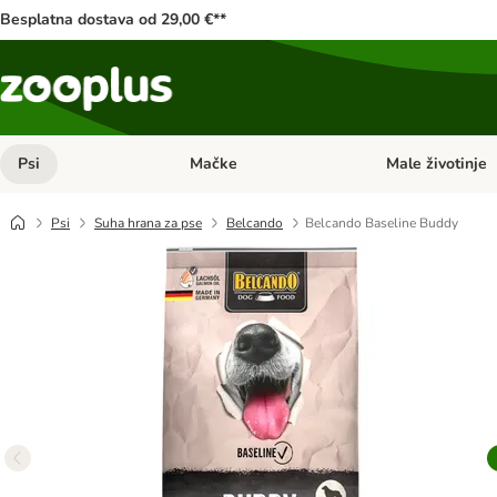
Besplatna dostava od 29,00 €**
Psi
Mačke
Male životinje
Pregled kategorija: Psi
Pregled kategorija
Psi
Suha hrana za pse
Belcando
Belcando Baseline Buddy