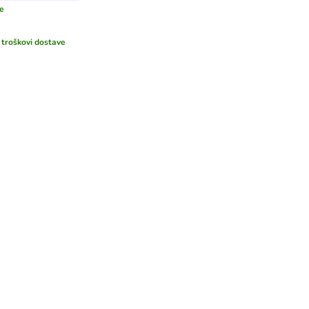
še
i
troškovi dostave