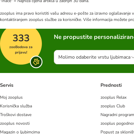
"Inače" = Najniža cijena artikla u zadnjih 30 dana.
zooplus ima pravo koristiti vašu adresu e-pošte za izravno oglašavanje vl
kontaktiranjem zooplus službe za korisničke. Više informacija možete pr
333
Ne propustite personalizira
zooBodova za
prijavu!
Molimo odaberite vrstu ljubimaca
Servis
Prednosti
Moj zooplus
zooplus Relax
Korisnička služba
zooplus Club
Troškovi dostave
Nagradni progra
zooplus novosti
zooplus pogodnos
Magazin o ljubimcima
Popust za skloniš