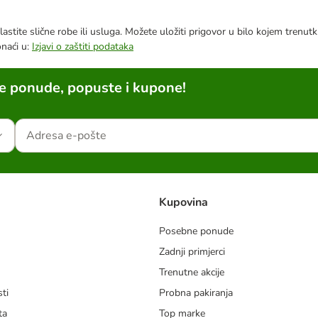
astite slične robe ili usluga. Možete uložiti prigovor u bilo kojem trenu
onaći u:
Izjavi o zaštiti podataka
ne ponude, popuste i kupone!
Kupovina
Posebne ponude
Zadnji primjerci
m
Trenutne akcije
ti
Probna pakiranja
ta
Top marke