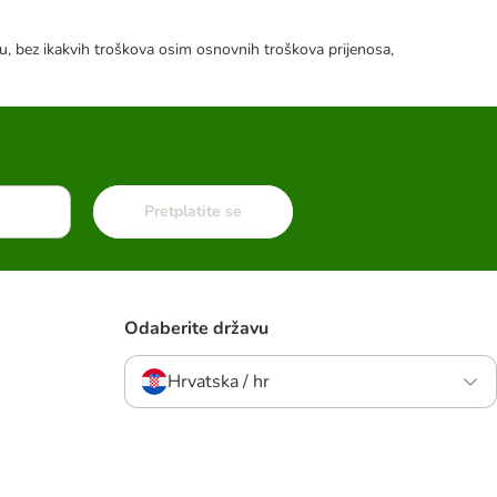
tku, bez ikakvih troškova osim osnovnih troškova prijenosa,
Pretplatite se
Odaberite državu
Hrvatska / hr