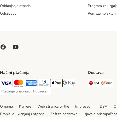
Otklanjanje otpada
Program za uzgaji
Održivost
Pomažemo skloni
Načini plaćanja
Dostava
DPD Ship
Ov
Visa Payment Method
MasterCard Payment Method
American Express Payment Method
Diners Club Payment Method
Payment Method
Google pay Payment Method
Plaćanje unaprijed
Pouzećem
Plaćanje unaprijed Payment Method
Pouzećem Payment Method
O nama
Karijere
Web stranica tvrtke
Impressum
DSA
Op
Propisi o uklanjanju otpada
Zaštita podataka
Izjava o pristupačnos