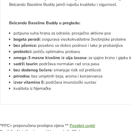
Belcando Baseline Buddy jamči najvišu kvalitetu i sigurnost.
Belcando Baseline Buddy u pregledu:
potpuna suha hrana za odrasle, prosječno aktivne pse
bogata peradi:
osigurava visokokvalitetne životinjske proteine
bez pšenice:
posebno se dobro podnosi i lako je probavljiva
prebiotici:
potiču optimalnu probavu
omega-3 masne kiseline iz ulja lososa:
za sjajno krzno i ​​gipku 
sadrži taurin:
podržava normalan rad srca pasa
bez dodanog šećera:
smanjuje rizik od pretilosti
prirodna:
bez umjetnih boja, aroma i konzervansa
izvor vitamina E:
podržava imunološki sustav
kvaliteta iz Njemačke
*PPC= preporučena prodajna cijena **
Posebni uvjeti