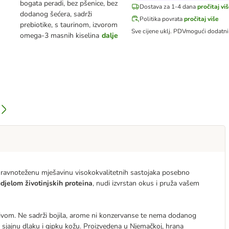
bogata peradi, bez pšenice, bez
Dostava za 1-4 dana
pročitaj vi
dodanog šećera, sadrži
Politika povrata
pročitaj više
prebiotike, s taurinom, izvorom
Sve cijene uklj. PDV
mogući dodatn
omega-3 masnih kiselina
dalje
uravnoteženu mješavinu visokokvalitetnih sastojaka posebno
djelom životinjskih proteina
, nudi izvrstan okus i pruža vašem
jivom. Ne sadrži bojila, arome ni konzervanse te nema dodanog
sjajnu dlaku i gipku kožu. Proizvedena u Njemačkoj, hrana