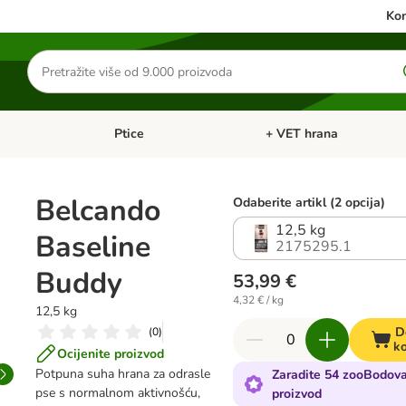
Kon
Traži
proizvode
Ptice
+ VET hrana
: Mačke
Pregled kategorija: Male životinje
Pregled kategorija: Ptice
Belcando
Odaberite artikl (2 opcija)
12,5 kg
Baseline
2175295.1
Buddy
53,99 €
4,32 € / kg
12,5 kg
D
(
0
)
ko
Ocijenite proizvod
Potpuna suha hrana za odrasle
Zaradite 54 zooBodova
pse s normalnom aktivnošću,
proizvod