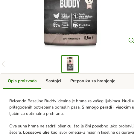
Opis proizvoda
Sastojci
Preporuka za hranjenje
Belcando Baseline Buddy idealna je hrana za vašeg ljubimca. Nudi 
prilagođenih potrebama odraslih pasa.
S mnogo peradi i visokim u
ljubimcu optimalnu prehranu.
Ova suha hrana ne sadrži pšenicu, što je čini posebno lako probavl
šećera.
Lososovo ulje
kao izvor omega-3 masnih kiselina osigurava 