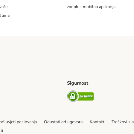
vače
zooplus mobilna aplikacija
štima
Sigurnost
ping Method
erseas Shipping Method
Security
ći uvjeti poslovanja
Odustati od ugovora
Kontakt
Troškovi sla
ti