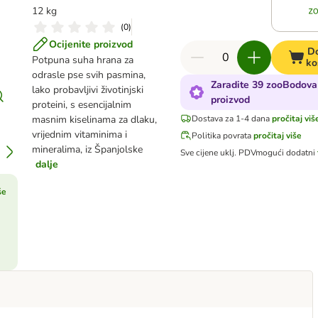
12 kg
(
0
)
Ocijenite proizvod
Do
Potpuna suha hrana za
ko
odrasle pse svih pasmina,
Zaradite 39 zooBodova
lako probavljivi životinjski
proizvod
proteini, s esencijalnim
masnim kiselinama za dlaku,
Dostava za 1-4 dana
pročitaj viš
vrijednim vitaminima i
Politika povrata
pročitaj više
mineralima, iz Španjolske
Sve cijene uklj. PDV
mogući dodatni
dalje
še