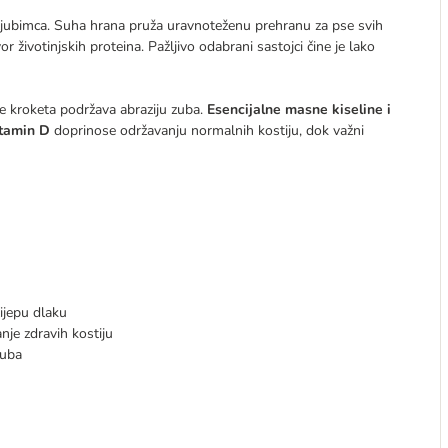
eg ljubimca. Suha hrana pruža uravnoteženu prehranu za pse svih
vor životinjskih proteina. Pažljivo odabrani sastojci čine je lako
je kroketa podržava abraziju zuba.
Esencijalne masne kiseline i
vitamin D
doprinose održavanju normalnih kostiju, dok važni
ijepu dlaku
anje zdravih kostiju
zuba