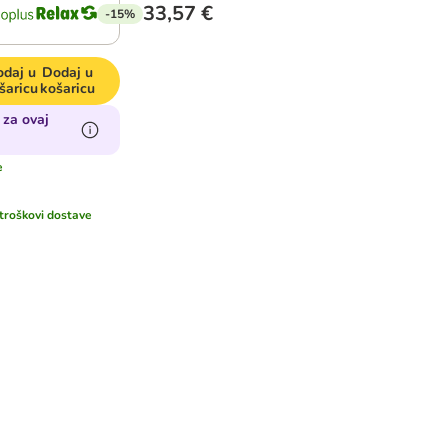
33,57 €
-15%
daj u
Dodaj u
šaricu
košaricu
 za ovaj
e
troškovi dostave