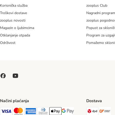
Korisnička služba
zooplus Club
Troškovi dostave
Nagradni progra
zooplus novosti
zooplus pogodnos
Magazin o ljubimcima
Popust za skloniš
Otklanjanje otpada
Program za uzgaji
Održivost
Pomažemo skloni
Načini plaćanja
Dostava
DPD Ship
Ov
Visa Payment Method
MasterCard Payment Method
American Express Payment Method
Diners Club Payment Method
Payment Method
Google pay Payment Method