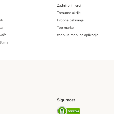
Zadnji primjerci
m
Trenutne akcije
ti
Probna pakiranja
ta
Top marke
vače
zooplus mobilna aplikacija
štima
Sigurnost
ping Method
erseas Shipping Method
Security