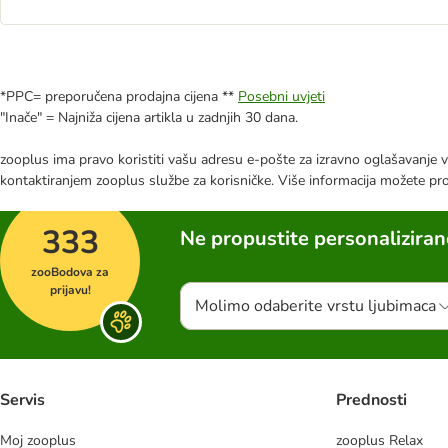
*PPC= preporučena prodajna cijena **
Posebni uvjeti
"Inače" = Najniža cijena artikla u zadnjih 30 dana.
zooplus ima pravo koristiti vašu adresu e-pošte za izravno oglašavanje vl
kontaktiranjem zooplus službe za korisničke. Više informacija možete pr
333
Ne propustite personalizira
zooBodova za
prijavu!
Molimo odaberite vrstu ljubimaca
Servis
Prednosti
Moj zooplus
zooplus Relax