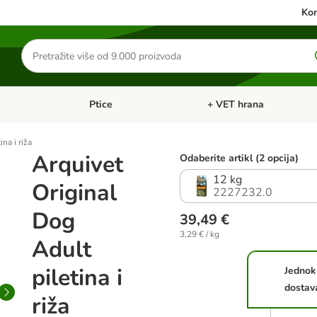
Kon
Traži
proizvode
Ptice
+ VET hrana
: Mačke
Pregled kategorija: Male životinje
Pregled kategorija: Ptice
na i riža
Arquivet
Odaberite artikl (2 opcija)
12 kg
Original
2227232.0
Dog
39,49 €
3,29 € / kg
Adult
piletina i
Jednok
dostav
riža