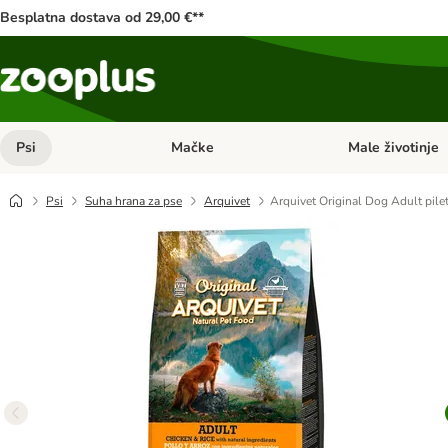
Besplatna dostava od 29,00 €**
Psi
Mačke
Male životinje
Pregled kategorija: Psi
Pregled kategorija
Psi
Suha hrana za pse
Arquivet
Arquivet Original Dog Adult pileti