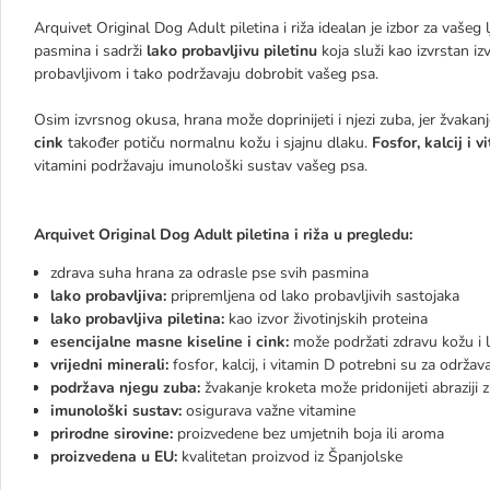
Arquivet Original Dog Adult piletina i riža idealan je izbor za vaš
pasmina i sadrži
lako probavljivu piletinu
koja služi kao izvrstan iz
probavljivom i tako podržavaju dobrobit vašeg psa.
Osim izvrsnog okusa, hrana može doprinijeti i njezi zuba, jer žvakan
cink
također potiču normalnu kožu i sjajnu dlaku.
Fosfor, kalcij i 
vitamini podržavaju imunološki sustav vašeg psa.
Arquivet Original Dog Adult piletina i riža u pregledu:
zdrava suha hrana za odrasle pse svih pasmina
lako probavljiva:
pripremljena od lako probavljivih sastojaka
lako probavljiva piletina:
kao izvor životinjskih proteina
esencijalne masne kiseline i cink:
može podržati zdravu kožu i l
vrijedni minerali:
fosfor, kalcij, i vitamin D potrebni su za održav
podržava njegu zuba:
žvakanje kroketa može pridonijeti abraziji 
imunološki sustav:
osigurava važne vitamine
prirodne sirovine:
proizvedene bez umjetnih boja ili aroma
proizvedena u EU:
kvalitetan proizvod iz Španjolske