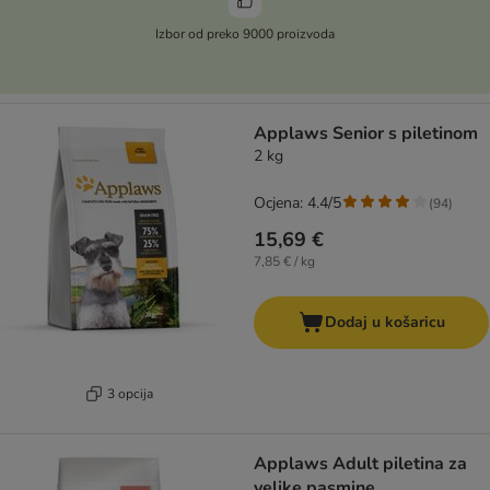
Izbor od preko 9000 proizvoda
Applaws Senior s piletinom
2 kg
Ocjena: 4.4/5
(
94
)
15,69 €
7,85 € / kg
Dodaj u košaricu
3 opcija
Applaws Adult piletina za
velike pasmine