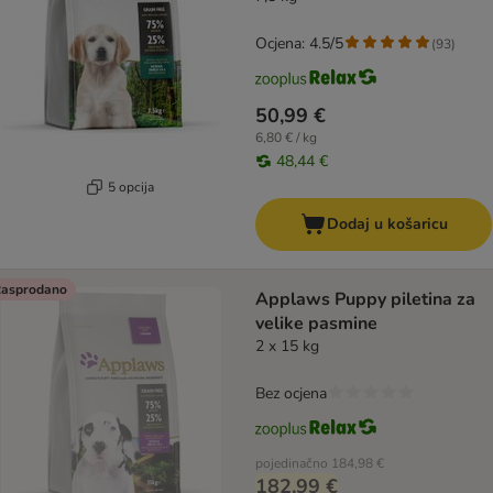
Ocjena: 4.5/5
(
93
)
50,99 €
6,80 € / kg
48,44 €
5 opcija
Dodaj u košaricu
asprodano
Applaws Puppy piletina za
velike pasmine
2 x 15 kg
Bez ocjena
pojedinačno
184,98 €
182,99 €