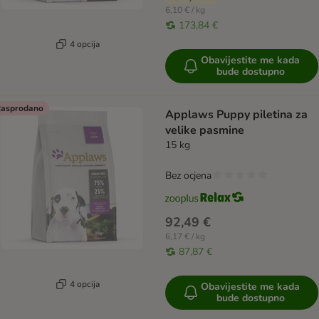
6,10 € / kg
173,84 €
4 opcija
Obavijestite me kada
bude dostupno
asprodano
Applaws Puppy piletina za
velike pasmine
15 kg
Bez ocjena
92,49 €
6,17 € / kg
87,87 €
4 opcija
Obavijestite me kada
bude dostupno