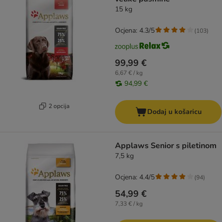
15 kg
Ocjena: 4.3/5
(
103
)
99,99 €
6,67 € / kg
94,99 €
2 opcija
Dodaj u košaricu
Applaws Senior s piletinom
7,5 kg
Ocjena: 4.4/5
(
94
)
54,99 €
7,33 € / kg