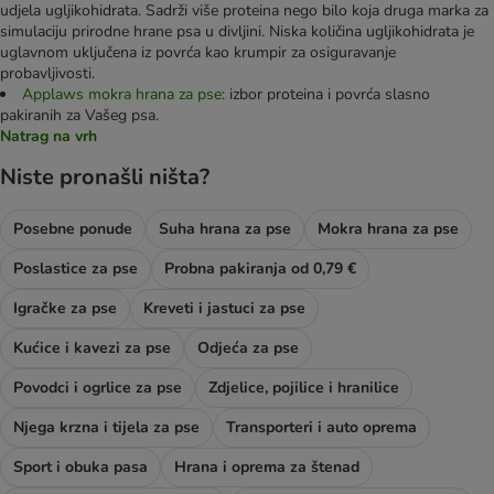
udjela ugljikohidrata. Sadrži više proteina nego bilo koja druga marka za
simulaciju prirodne hrane psa u divljini. Niska količina ugljikohidrata je
uglavnom uključena iz povrća kao krumpir za osiguravanje
probavljivosti.
Applaws mokra hrana za pse
: izbor proteina i povrća slasno
pakiranih za Vašeg psa.
Natrag na vrh
Niste pronašli ništa?
Posebne ponude
Suha hrana za pse
Mokra hrana za pse
Poslastice za pse
Probna pakiranja od 0,79 €
Igračke za pse
Kreveti i jastuci za pse
Kućice i kavezi za pse
Odjeća za pse
Povodci i ogrlice za pse
Zdjelice, pojilice i hranilice
Njega krzna i tijela za pse
Transporteri i auto oprema
Sport i obuka pasa
Hrana i oprema za štenad