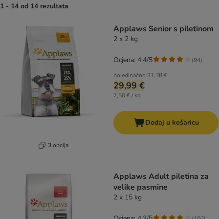
1 - 14 od 14 rezultata
artikli proizvoda su promijenjeni
Applaws Senior s piletinom
2 x 2 kg
Ocjena: 4.4/5
(
94
)
pojedinačno
31,38 €
29,99 €
7,50 € / kg
Dodaj u košaricu
3 opcija
Applaws Adult piletina za
velike pasmine
2 x 15 kg
Ocjena: 4.3/5
(
103
)