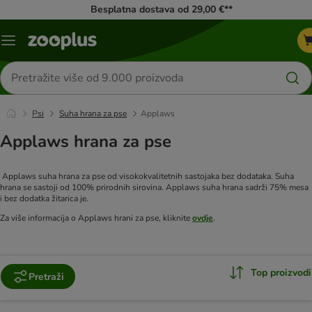
Besplatna dostava od 29,00 €**
Izbornik
Traži
proizvode
Psi
Suha hrana za pse
Applaws
Applaws hrana za pse
Applaws suha hrana za pse od visokokvalitetnih sastojaka bez dodataka. Suha
hrana se sastoji od 100% prirodnih sirovina. Applaws suha hrana sadrži 75% mesa
i bez dodatka žitarica je.
Za više informacija o Applaws hrani za pse, kliknite
ovdje
.
Top proizvodi
Pretraži