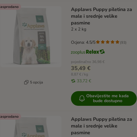
asprodano
Applaws Puppy piletina za
male i srednje velike
pasmine
2 x 2 kg
Ocjena: 4.5/5
(
93
)
pojedinačno
36,98 €
35,49 €
8,87 € / kg
33,72 €
5 opcija
Obavijestite me kada
bude dostupno
asprodano
Applaws Puppy piletina za
male i srednje velike
pasmine