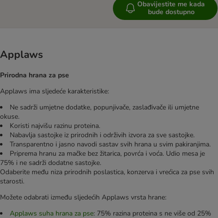
Obavijestite me kada
bude dostupno
Applaws
Prirodna hrana za pse
Applaws ima sljedeće karakteristike:
Ne sadrži umjetne dodatke, popunjivače, zaslađivače ili umjetne
okuse.
Koristi najvišu razinu proteina.
Nabavlja sastojke iz prirodnih i održivih izvora za sve sastojke.
Transparentno i jasno navodi sastav svih hrana u svim pakiranjima.
Priprema hranu za mačke bez žitarica, povrća i voća. Udio mesa je
75% i ne sadrži dodatne sastojke.
Odaberite među niza prirodnih poslastica, konzerva i vrećica za pse svih
starosti.
Možete odabrati između sljedećih Applaws vrsta hrane:
Applaws suha hrana za pse
: 75% razina proteina s ne više od 25%