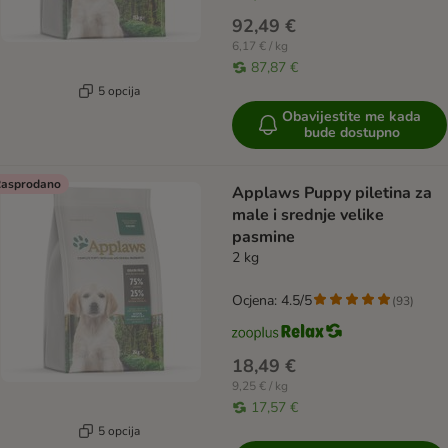
92,49 €
6,17 € / kg
87,87 €
5 opcija
Obavijestite me kada
bude dostupno
asprodano
Applaws Puppy piletina za
male i srednje velike
pasmine
2 kg
Ocjena: 4.5/5
(
93
)
18,49 €
9,25 € / kg
17,57 €
5 opcija