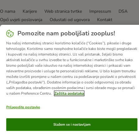
O nama
Karijere
Web stranica tvrtke
Impressum
DSA
Opći uvjeti poslovanja
Odustati od ugovora
Kontakt
Troškovi slanja i vrijeme dostave
Načini plaćanja
Pomozite nam poboljšati zooplus!
Propisi o uklanjanju otpada
Zaštita podataka
Na našoj internetskoj stranici koristimo kolačiće (“Cookies”), piksele i druge
Izjava o pristupačnosti
tehnologije. Koristimo samo neophodne kolačiće kako biste mogli pregledavati
i kupovati na našoj internetskoj stranici. Uz vaš pristanak, željeli bismo
© zooplus SE
2026
aktivirati kolačiće u svrhu izvedbe te u funkcionalne i marketinške svrhe kako
bismo poboljšali vaše iskustvo na našoj internetskoj stranici i prikazali vam
relevantne proizvode i usluge te personalizirali reklame. U bilo kojem trenutku
možete izvršiti promjene u našem centru za podešavanje postavki o privatnosti
(„Prilagodba postavki“). Dodatne informacije o osobi odgovornoj za obradu
vaših podataka, obrađenim osobnim podacima i svrsi obrade mogu se pronaći
u našem Preference Centru.
Zaštita podataka
Prilagodite postavke
Slažem se i nastavljam