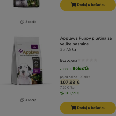
Dodaj u košaricu
3 opcija
Applaws Puppy piletina za
velike pasmine
2 x 7,5 kg
Bez ocjena
pojedinačno
109,98 €
107,99 €
7,20 € / kg
102,59 €
4 opcija
Dodaj u košaricu