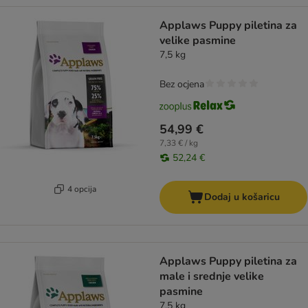
Applaws Puppy piletina za
velike pasmine
7,5 kg
Bez ocjena
54,99 €
7,33 € / kg
52,24 €
4 opcija
Dodaj u košaricu
Applaws Puppy piletina za
male i srednje velike
pasmine
7,5 kg