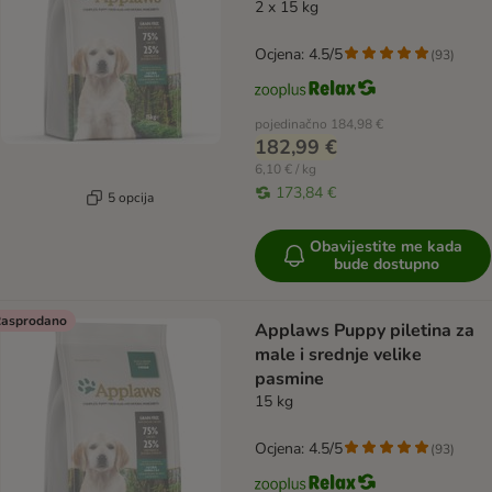
2 x 15 kg
Ocjena: 4.5/5
(
93
)
pojedinačno
184,98 €
182,99 €
6,10 € / kg
173,84 €
5 opcija
Obavijestite me kada
bude dostupno
asprodano
Applaws Puppy piletina za
male i srednje velike
pasmine
15 kg
Ocjena: 4.5/5
(
93
)