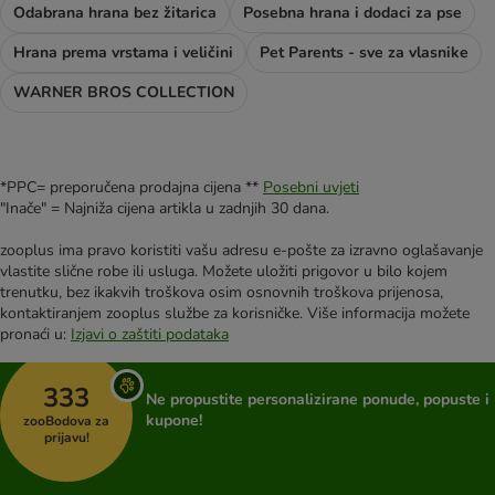
Odabrana hrana bez žitarica
Posebna hrana i dodaci za pse
Hrana prema vrstama i veličini
Pet Parents - sve za vlasnike
WARNER BROS COLLECTION
*PPC= preporučena prodajna cijena **
Posebni uvjeti
"Inače" = Najniža cijena artikla u zadnjih 30 dana.
zooplus ima pravo koristiti vašu adresu e-pošte za izravno oglašavanje
vlastite slične robe ili usluga. Možete uložiti prigovor u bilo kojem
trenutku, bez ikakvih troškova osim osnovnih troškova prijenosa,
kontaktiranjem zooplus službe za korisničke. Više informacija možete
pronaći u:
Izjavi o zaštiti podataka
333
Ne propustite personalizirane ponude, popuste i
kupone!
zooBodova za
prijavu!