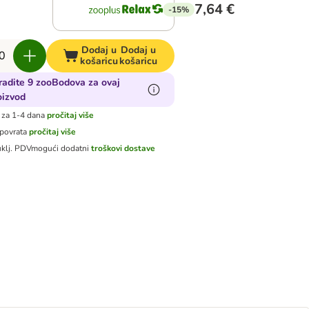
7,64 €
-15%
Dodaj u
Dodaj u
košaricu
košaricu
radite 9 zooBodova za ovaj
oizvod
 za 1-4 dana
pročitaj više
 povrata
pročitaj više
uklj. PDV
mogući dodatni
troškovi dostave