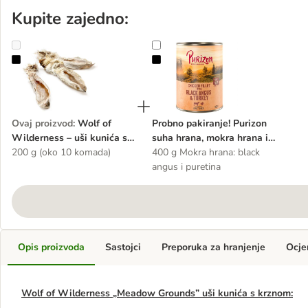
Kupite zajedno:
Wolf of Wilderness – uši kunića s krznom
Probno pakiranje! Purizon suha hra
Ovaj proizvod
:
Wolf of
Probno pakiranje! Purizon
Wilderness – uši kunića s
suha hrana, mokra hrana i
krznom
200 g (oko 10 komada)
poslastice
400 g Mokra hrana: black
angus i puretina
Opis proizvoda
Sastojci
Preporuka za hranjenje
Ocje
Wolf of Wilderness „Meadow Grounds” uši kunića s krznom: