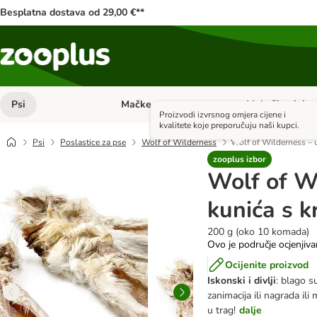
Besplatna dostava od 29,00 €**
Psi
Mačke
Male životinje
Pregled kategorija: Psi
Pregled kategorija
Proizvodi izvrsnog omjera cijene i
kvalitete koje preporučuju naši kupci.
Psi
Poslastice za pse
Wolf of Wilderness
Wolf of Wilderness – 
zooplus izbor
Wolf of Wi
kunića s 
200 g (oko 10 komada)
Ovo je područje ocjenjiva
Ocijenite proizvod
Iskonski i divlji
: blago 
zanimacija ili nagrada il
u trag!
dalje