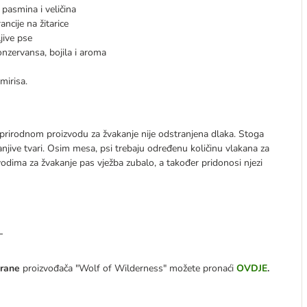
 pasmina i veličina
ncije na žitarice
jive pse
nzervansa, bojila i aroma
mirisa.
m prirodnom proizvodu za žvakanje nije odstranjena dlaka. Stoga
njive tvari. Osim mesa, psi trebaju određenu količinu vlakana za
zvodima za žvakanje pas vježba zubalo, a također pridonosi njezi
s
hrane
proizvođača "Wolf of Wilderness" možete pronaći
OVDJE
.