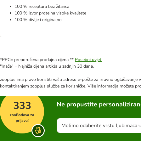
100 % receptura bez žitarica
100 % izvor proteina visoke kvalitete
100 % divlje i originalno
*PPC= preporučena prodajna cijena **
Posebni uvjeti
"Inače" = Najniža cijena artikla u zadnjih 30 dana.
zooplus ima pravo koristiti vašu adresu e-pošte za izravno oglašavanje vl
kontaktiranjem zooplus službe za korisničke. Više informacija možete pr
333
Ne propustite personalizira
zooBodova za
prijavu!
Molimo odaberite vrstu ljubimaca