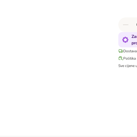
Za
pr
Dostava
Politika
Sve cijene 