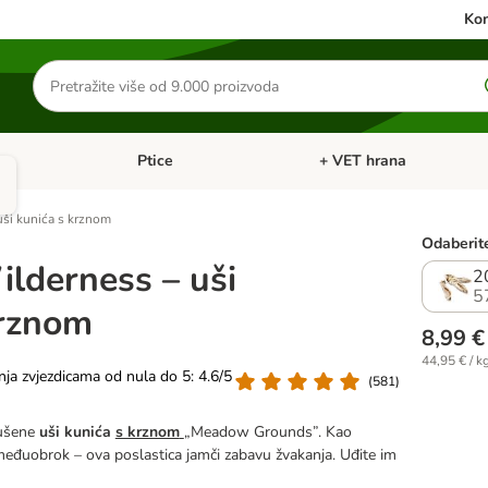
Kon
Traži
proizvode
Ptice
+ VET hrana
: Mačke
Pregled kategorija: Male životinje
Pregled kategorija: Ptice
uši kunića s krznom
Odaberite
lderness – uši
2
5
krznom
8,99 €
44,95 € / k
nja zvjezdicama od nula do 5: 4.6/5
(
581
)
sušene
uši kunića
s krznom
„Meadow Grounds”. Kao
i međuobrok – ova poslastica jamči zabavu žvakanja. Uđite im