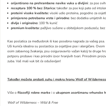
orijentirano na prehrambene navike vuka u divljini
: za pse svih
receptura 100 % bez žitarica:
također za pse koji pate od intolera
proteini visoke kvalitete
:
visoki udio proteina, pogodno za osjetl
primjereno potrebama vrste i prirodno
: bez dodatka umjetnih ko
divlje i originalno:
100 % kunić
premium kvaliteta:
pažljivo sušene u obiteljskom poduzeću; bez 
Kao poslatica za međuobrok ili kao posebna nagrada za vašeg psa.
Uši kunića idealna su poslastica za osjetljive pse i alergičare. Ovo
osim zabavnog žvakanja, psu osiguravavrlo važan kalcij te druge hra
potporu probave i kao prirodni izvor hranjivih tvari. Prirodnim proi
zuba. Vaš mali vuk bit će oduševljen!
Također možete probati suhu i mokru hranu Wolf of Wildernes
Više o
filozofiji robne marke
i o
ukupnom asortimanu vrhunske 
Wolf of Wilderness – Wild & Free