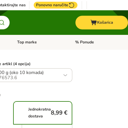
taktirajte nas
Ponovno naručite
Košarica
Top marke
% Ponude
Pregled kategorija: + VET hrana
Pregled kategorija: Top marke
 artikl (4 opcija)
00 g (oko 10 komada)
76573.6
g
Jednokratna
8,99 €
dostava