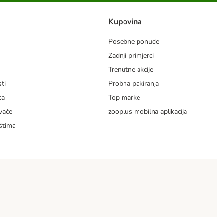
Kupovina
Posebne ponude
Zadnji primjerci
m
Trenutne akcije
ti
Probna pakiranja
ta
Top marke
vače
zooplus mobilna aplikacija
štima