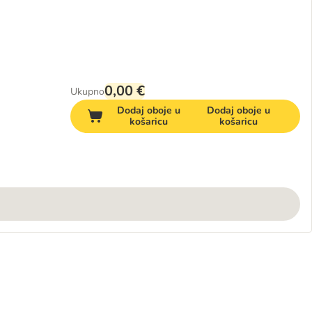
0,00 €
Ukupno
Dodaj oboje u
Dodaj oboje u
košaricu
košaricu