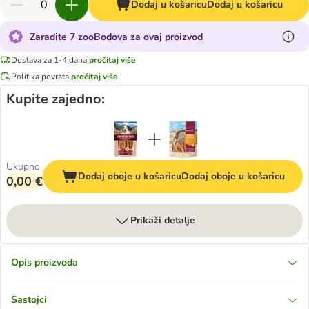
Dodaj u košaricu
Dodaj u košaricu
Zaradite 7 zooBodova za ovaj proizvod
Dostava za 1-4 dana
pročitaj više
Politika povrata
pročitaj više
Kupite zajedno:
Ukupno
Dodaj oboje u košaricu
Dodaj oboje u košaricu
0,00 €
Prikaži detalje
Opis proizvoda
Sastojci