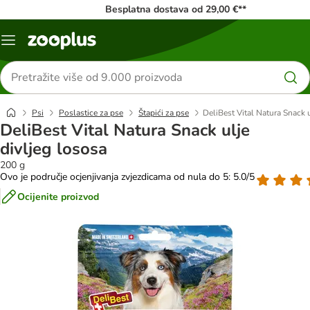
Besplatna dostava od 29,00 €**
Izbornik
Traži
proizvode
Psi
Poslastice za pse
Štapići za pse
DeliBest Vital Natura Snack u
DeliBest Vital Natura Snack ulje
divljeg lososa
200 g
Ovo je područje ocjenjivanja zvjezdicama od nula do 5: 5.0/5
Ocijenite proizvod