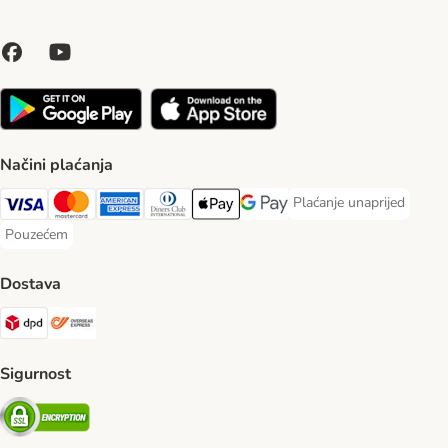
Načini plaćanja
Plaćanje unaprijed
Plaćanje unaprijed Paym
Visa Payment Method
MasterCard Payment Method
American Express Payment Method
Diners Club Payment Method
Payment Method
Google pay Payment Method
Pouzećem
Pouzećem Payment Method
Dostava
DPD Shipping Method
Overseas Shipping Method
Sigurnost
Security