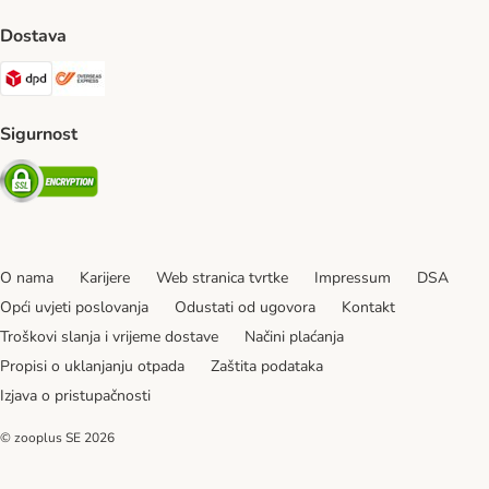
Dostava
DPD Shipping Method
Overseas Shipping Method
Sigurnost
Security
O nama
Karijere
Web stranica tvrtke
Impressum
DSA
Opći uvjeti poslovanja
Odustati od ugovora
Kontakt
Troškovi slanja i vrijeme dostave
Načini plaćanja
Propisi o uklanjanju otpada
Zaštita podataka
Izjava o pristupačnosti
© zooplus SE
2026