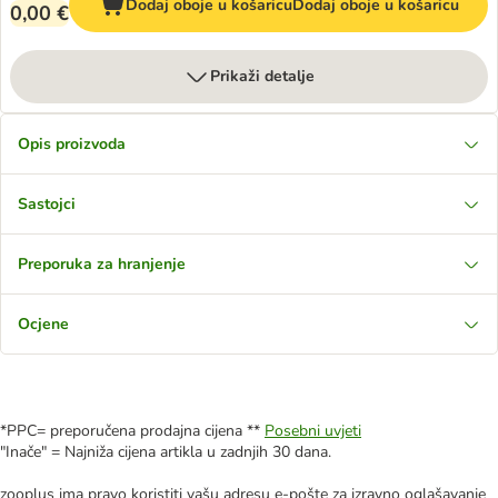
Dodaj oboje u košaricu
Dodaj oboje u košaricu
0,00 €
Prikaži detalje
Opis proizvoda
Sastojci
Preporuka za hranjenje
Ocjene
*PPC= preporučena prodajna cijena **
Posebni uvjeti
"Inače" = Najniža cijena artikla u zadnjih 30 dana.
zooplus ima pravo koristiti vašu adresu e-pošte za izravno oglašavanje