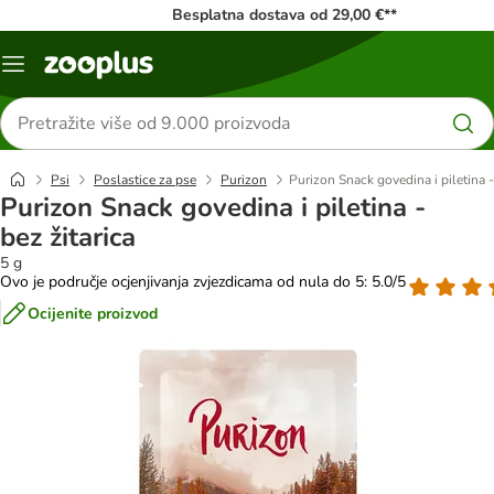
Besplatna dostava od 29,00 €**
Izbornik
Traži
proizvode
Psi
Poslastice za pse
Purizon
Purizon Snack govedina i piletina -
Purizon Snack govedina i piletina -
bez žitarica
5 g
Ovo je područje ocjenjivanja zvjezdicama od nula do 5: 5.0/5
Ocijenite proizvod