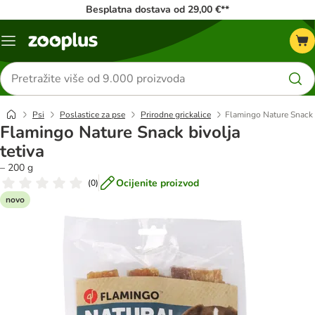
Besplatna dostava od 29,00 €**
Izbornik
Traži
proizvode
Psi
Poslastice za pse
Prirodne grickalice
Flamingo Nature Snack b
Flamingo Nature Snack bivolja
tetiva
– 200 g
Ocijenite proizvod
(
0
)
novo