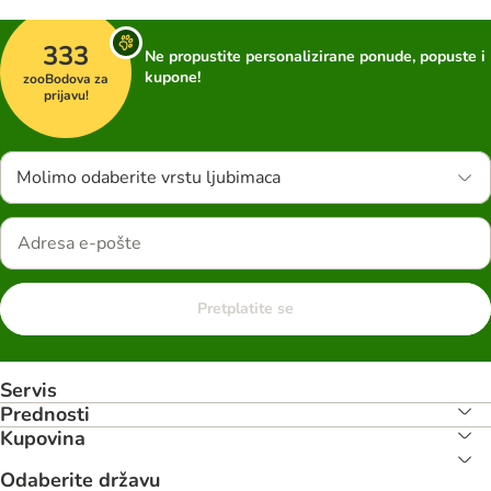
333
Ne propustite personalizirane ponude, popuste i
kupone!
zooBodova za
prijavu!
Molimo odaberite vrstu ljubimaca
Pretplatite se
Servis
Prednosti
Kupovina
Odaberite državu