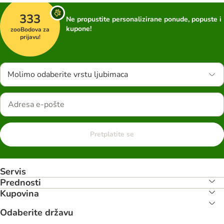
333
Ne propustite personalizirane ponude, popuste i
kupone!
zooBodova za
prijavu!
Molimo odaberite vrstu ljubimaca
Pretplatite se
Servis
Prednosti
Kupovina
Odaberite državu