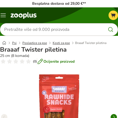
Besplatna dostava od 29,00 €**
Izbornik
Traži
proizvode
Psi
Poslastice za pse
Kosti za pse
Braaaf Twister piletina
Braaaf Twister piletina
25 cm (8 komada)
Ocijenite proizvod
(
0
)