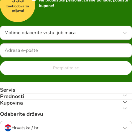
Ne propustite personalizirane ponude, popuste i
kupone!
zooBodova za
prijavu!
Molimo odaberite vrstu ljubimaca
Pretplatite se
Servis
Prednosti
Kupovina
Odaberite državu
Hrvatska / hr