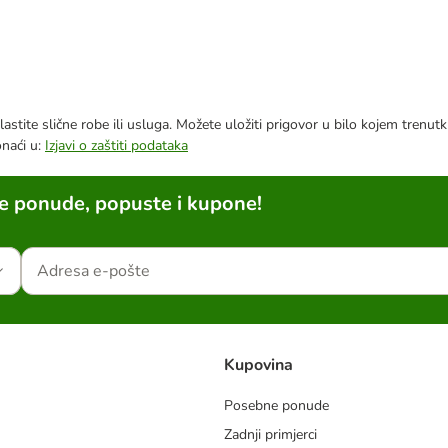
astite slične robe ili usluga. Možete uložiti prigovor u bilo kojem trenu
onaći u:
Izjavi o zaštiti podataka
ne ponude, popuste i kupone!
Kupovina
Posebne ponude
Zadnji primjerci