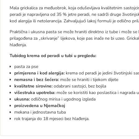
Mala grickalica za međuobrok, koja oduševljava kvalitetnim sastojc
peradi je napravljena od 35 % jetre peradi, ne sadrži druge životinjsk
kod alergija ili netolerancija. Zahvaljujući lakoj formuli je odlično pr
Praktična i ukusna pasta se može hraniti direktno iz tube i može se kor
prilagođena za „skrivanje” lijekova, koje pas inače ne bi uzeo. Grick
hlađenja.
Tubidog krema od peradi u tubi u pregledu:
pasta za pse
primjerena i kod alergija:
krema od peradi je jedini životinjski sas
nemasna i bez šećera:
može se hraniti i tijekom dijete
kvalitetne sirovine:
odabrani sastojci, bez bojila
višestruka upotreba:
može se koristiti kao poslastica i nagrada u 
ukusna:
odličnog mirisa i ugodnog izgleda
proizvedena u Njemačkoj
mekana i jednostavna tuba
rok trajanja do 18 mjeseci bez hlađenja.