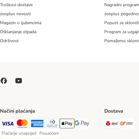
Troškovi dostave
Nagradni progra
zooplus novosti
zooplus pogodnos
Magazin o ljubimcima
Popust za skloniš
Otklanjanje otpada
Program za uzgaji
Održivost
Pomažemo skloni
Načini plaćanja
Dostava
DPD Ship
Ov
Visa Payment Method
MasterCard Payment Method
American Express Payment Method
Diners Club Payment Method
Payment Method
Google pay Payment Method
Plaćanje unaprijed
Pouzećem
Plaćanje unaprijed Payment Method
Pouzećem Payment Method