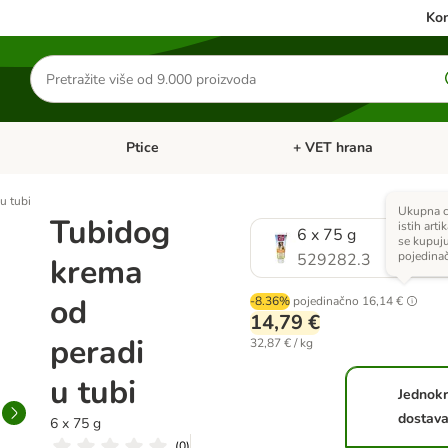
Kon
Traži
proizvode
Ptice
+ VET hrana
: Mačke
Pregled kategorija: Male životinje
Pregled kategorija: Ptice
u tubi
Ukupna c
Tubidog
istih arti
6 x 75 g
se kupuj
pojedina
529282.3
krema
od
-8.36%
pojedinačno
16,14 €
14,79 €
peradi
32,87 € / kg
u tubi
Jednok
dostav
6 x 75 g
(
0
)