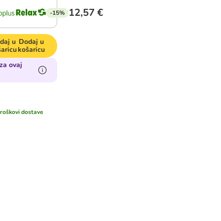
12,57 €
-15%
daj u
Dodaj u
aricu
košaricu
za ovaj
troškovi dostave