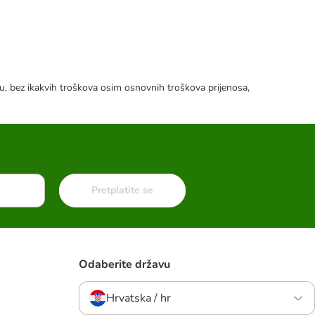
tku, bez ikakvih troškova osim osnovnih troškova prijenosa,
Pretplatite se
Odaberite državu
Hrvatska / hr