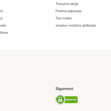
m
Trenutne akcije
ti
Probna pakiranja
ta
Top marke
vače
zooplus mobilna aplikacija
štima
Sigurnost
ping Method
erseas Shipping Method
Security