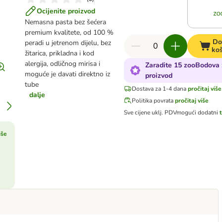
Ocijenite proizvod
Nemasna pasta bez šećera
premium kvalitete, od 100 %
Do
peradi u jetrenom dijelu, bez
koš
žitarica, prikladna i kod
alergija, odličnog mirisa i
Zaradite 15 zooBodova 
moguće je davati direktno iz
proizvod
tube
Dostava za 1-4 dana
pročitaj više
dalje
Politika povrata
pročitaj više
Sve cijene uklj. PDV
mogući dodatni
iše