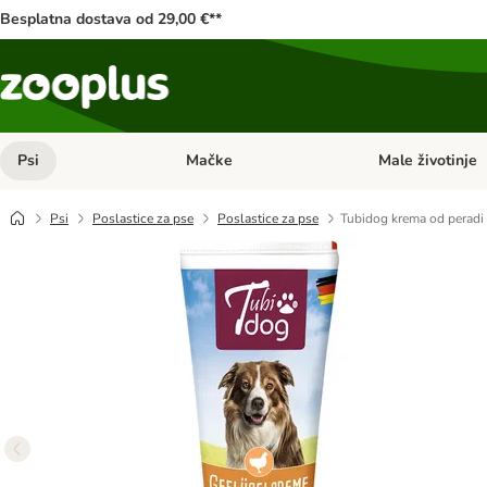
Besplatna dostava od 29,00 €**
Psi
Mačke
Male životinje
Pregled kategorija: Psi
Pregled kategorija
Psi
Poslastice za pse
Poslastice za pse
Tubidog krema od peradi 