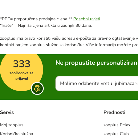
*PPC= preporučena prodajna cijena **
Posebni uvjeti
"Inače" = Najniža cijena artikla u zadnjih 30 dana.
zooplus ima pravo koristiti vašu adresu e-pošte za izravno oglašavanje vl
kontaktiranjem zooplus službe za korisničke. Više informacija možete pr
333
Ne propustite personalizira
zooBodova za
prijavu!
Molimo odaberite vrstu ljubimaca
Servis
Prednosti
Moj zooplus
zooplus Relax
Korisnička služba
zooplus Club