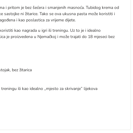
ima i pritom je bez šećera i smanjenih masnoća. Tubidog krema od
e sastojke ni žitarice. Tako se ova ukusna pasta može koristiti i
ilagođena i kao poslastica za vrijeme dijete.
istiti kao nagrada u igri ili treningu. Uz to je i idealno
alica je proizvedena u Njemačkoj i može trajati do 18 mjeseci bez
tojak, bez žitarica
treningu ili kao idealno „mjesto za skrivanje” lijekova