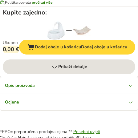
Politika povrata
pročitaj više
Kupite zajedno:
Ukupno
Dodaj oboje u košaricu
Dodaj oboje u košaricu
0,00 €
Prikaži detalje
Opis proizvoda
Ocjene
*PPC= preporučena prodajna cijena **
Posebni uvjeti
"Inače" = Najniža cijena artikla u zadnjih 30 dana.