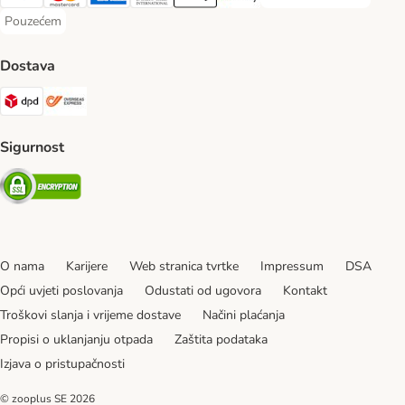
Visa Payment Method
MasterCard Payment Method
American Express Payment Method
Diners Club Payment Method
Payment Method
Google pay Payment Method
Pouzećem
Pouzećem Payment Method
Dostava
DPD Shipping Method
Overseas Shipping Method
Sigurnost
Security
O nama
Karijere
Web stranica tvrtke
Impressum
DSA
Opći uvjeti poslovanja
Odustati od ugovora
Kontakt
Troškovi slanja i vrijeme dostave
Načini plaćanja
Propisi o uklanjanju otpada
Zaštita podataka
Izjava o pristupačnosti
© zooplus SE
2026