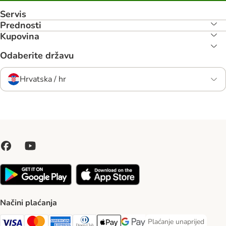
Servis
Prednosti
Kupovina
Odaberite državu
Hrvatska / hr
Načini plaćanja
Plaćanje unaprijed
Plaćanje unaprijed Paym