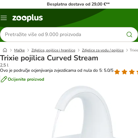
Besplatna dostava od 29,00 €**
Izbornik
Traži
proizvode
Mačke
Zdjelice, pojilice i hranilice
Zdjelice za vodu / pojilice
Trixi
Trixie pojilica Curved Stream
2,5 l
Ovo je područje ocjenjivanja zvjezdicama od nula do 5: 5.0/5
Ocijenite proizvod