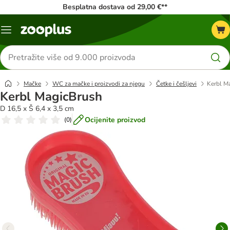
Besplatna dostava od 29,00 €**
Izbornik
Traži
proizvode
Mačke
WC za mačke i proizvodi za njegu
Četke i češljevi
Kerbl M
Kerbl MagicBrush
D 16,5 x Š 6,4 x 3,5 cm
Ocijenite proizvod
(
0
)