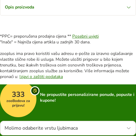
Opis proizvoda
*PPC= preporučena prodajna cijena **
Posebni uvjeti
"Inače" = Najniža cijena artikla u zadnjih 30 dana.
zooplus ima pravo koristiti vašu adresu e-pošte za izravno oglašavanje
vlastite slične robe ili usluga. Možete uložiti prigovor u bilo kojem
trenutku, bez ikakvih troškova osim osnovnih troškova prijenosa,
kontaktiranjem zooplus službe za korisničke. Više informacija možete
pronaći u:
Izjavi o zaštiti podataka
333
Ne propustite personalizirane ponude, popuste i
kupone!
zooBodova za
prijavu!
Molimo odaberite vrstu ljubimaca