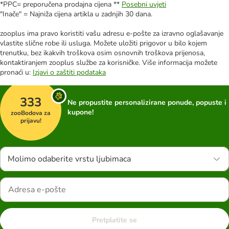
*PPC= preporučena prodajna cijena **
Posebni uvjeti
"Inače" = Najniža cijena artikla u zadnjih 30 dana.
zooplus ima pravo koristiti vašu adresu e-pošte za izravno oglašavanje
vlastite slične robe ili usluga. Možete uložiti prigovor u bilo kojem
trenutku, bez ikakvih troškova osim osnovnih troškova prijenosa,
kontaktiranjem zooplus službe za korisničke. Više informacija možete
pronaći u:
Izjavi o zaštiti podataka
333
Ne propustite personalizirane ponude, popuste i
kupone!
zooBodova za
prijavu!
Molimo odaberite vrstu ljubimaca
Pretplatite se