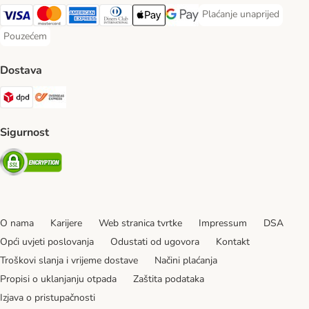
Plaćanje unaprijed
Plaćanje unaprijed Paym
Visa Payment Method
MasterCard Payment Method
American Express Payment Method
Diners Club Payment Method
Payment Method
Google pay Payment Method
Pouzećem
Pouzećem Payment Method
Dostava
DPD Shipping Method
Overseas Shipping Method
Sigurnost
Security
O nama
Karijere
Web stranica tvrtke
Impressum
DSA
Opći uvjeti poslovanja
Odustati od ugovora
Kontakt
Troškovi slanja i vrijeme dostave
Načini plaćanja
Propisi o uklanjanju otpada
Zaštita podataka
Izjava o pristupačnosti