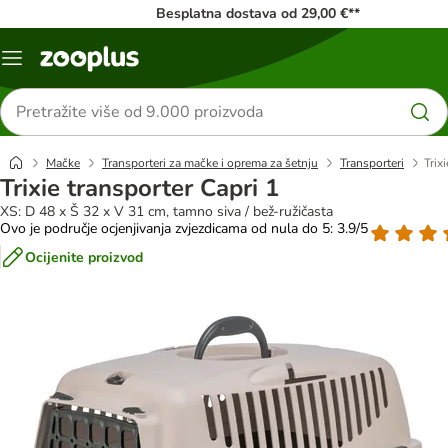
Besplatna dostava od 29,00 €**
Izbornik
Traži
proizvode
Mačke
Transporteri za mačke i oprema za šetnju
Transporteri
Trix
Trixie transporter Capri 1
XS: D 48 x Š 32 x V 31 cm, tamno siva / bež-ružičasta
Ovo je područje ocjenjivanja zvjezdicama od nula do 5: 3.9/5
Ocijenite proizvod