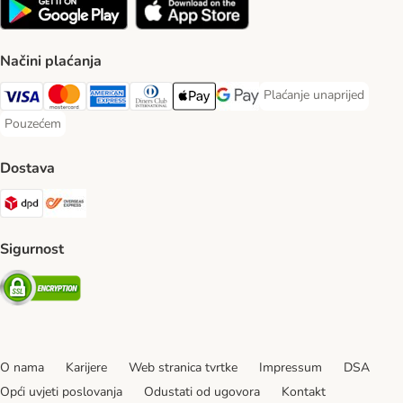
Načini plaćanja
Plaćanje unaprijed
Plaćanje unaprijed Paym
Visa Payment Method
MasterCard Payment Method
American Express Payment Method
Diners Club Payment Method
Payment Method
Google pay Payment Method
Pouzećem
Pouzećem Payment Method
Dostava
DPD Shipping Method
Overseas Shipping Method
Sigurnost
Security
O nama
Karijere
Web stranica tvrtke
Impressum
DSA
Opći uvjeti poslovanja
Odustati od ugovora
Kontakt