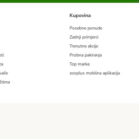
Kupovina
Posebne ponude
Zadnji primjerci
m
Trenutne akcije
ti
Probna pakiranja
ta
Top marke
vače
zooplus mobilna aplikacija
štima