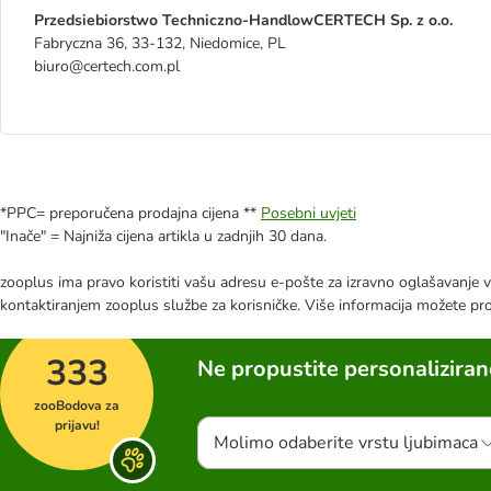
Przedsiebiorstwo Techniczno-HandlowCERTECH Sp. z o.o.
Fabryczna 36, 33-132, Niedomice, PL
biuro@certech.com.pl
*PPC= preporučena prodajna cijena **
Posebni uvjeti
"Inače" = Najniža cijena artikla u zadnjih 30 dana.
zooplus ima pravo koristiti vašu adresu e-pošte za izravno oglašavanje vl
kontaktiranjem zooplus službe za korisničke. Više informacija možete pr
333
Ne propustite personalizira
zooBodova za
prijavu!
Molimo odaberite vrstu ljubimaca