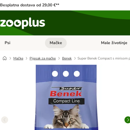
Besplatna dostava od 29,00 €**
Psi
Mačke
Male životinje
Pregled kategorija: Psi
Pregled kategorija
Mačke
Pijesak za mačke
Benek
Super Benek Compact s mirisom p