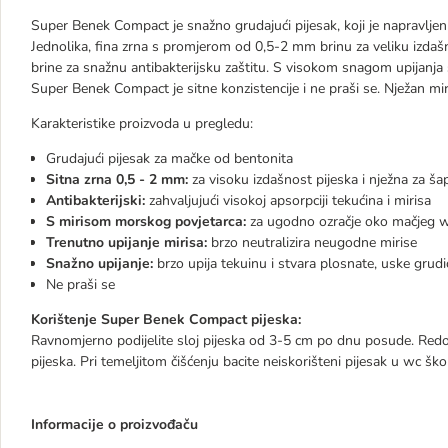
Super Benek Compact je snažno grudajući pijesak, koji je napravljen
Jednolika, fina zrna s promjerom od 0,5-2 mm brinu za veliku izdašno
brine za snažnu antibakterijsku zaštitu. S visokom snagom upijanja
Super Benek Compact je sitne konzistencije i ne praši se. Nježan mi
Karakteristike proizvoda u pregledu:
Grudajući pijesak za mačke od bentonita
Sitna zrna 0,5 - 2 mm:
za visoku izdašnost pijeska i nježna za ša
Antibakterijski:
zahvaljujući visokoj apsorpciji tekućina i mirisa
S mirisom morskog povjetarca:
za ugodno ozračje oko mačjeg 
Trenutno upijanje mirisa:
brzo neutralizira neugodne mirise
Snažno upijanje:
brzo upija tekuinu i stvara plosnate, uske gru
Ne praši se
Korištenje Super Benek Compact pijeska:
Ravnomjerno podijelite sloj pijeska od 3-5 cm po dnu posude. Redov
pijeska. Pri temeljitom čišćenju bacite neiskorišteni pijesak u wc ško
Informacije o proizvođaču