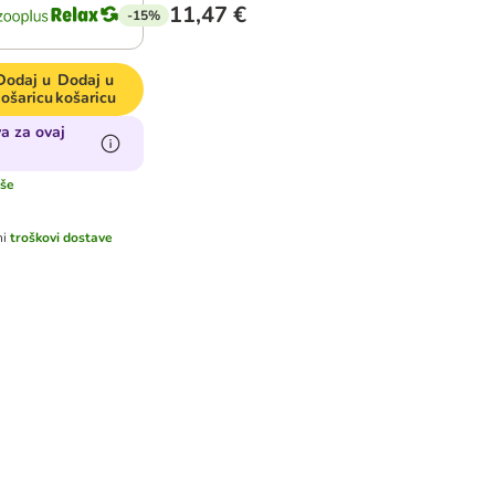
11,47 €
-15%
Dodaj u
Dodaj u
ošaricu
košaricu
a za ovaj
iše
ni
troškovi dostave