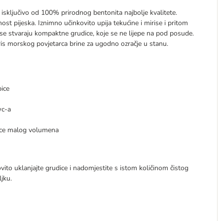
 isključivo od 100% prirodnog bentonita najbolje kvalitete.
st pijeska. Iznimno učinkovito upija tekućine i mirise i pritom
 se stvaraju kompaktne grudice, koje se ne lijepe na pod posude.
ris morskog povjetarca brine za ugodno ozračje u stanu.
pice
wc-a
dice malog volumena
ito uklanjajte grudice i nadomjestite s istom količinom čistog
ljku.