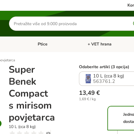
Kon
Traži
proizvode
Ptice
+ VET hrana
: Mačke
Pregled kategorija: Male životinje
Pregled kategorija: Ptice
ovjetarca
Super
Odaberite artikl (3 opcija)
10 L (cca 8 kg)
Benek
563761.2
Compact
13,49 €
1,69 € / kg
s mirisom
povjetarca
Jedno
dost
10 L (cca 8 kg)
(
0
)