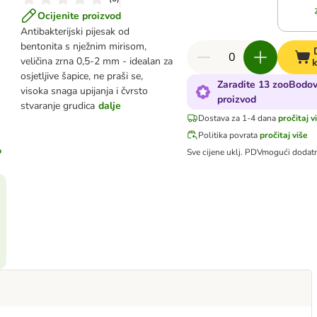
Ocijenite proizvod
Antibakterijski pijesak od
bentonita s nježnim mirisom,
veličina zrna 0,5-2 mm - idealan za
k
osjetljive šapice, ne praši se,
Zaradite 13 zooBodov
visoka snaga upijanja i čvrsto
proizvod
stvaranje grudica
dalje
Dostava za 1-4 dana
pročitaj v
Politika povrata
pročitaj više
Sve cijene uklj. PDV
mogući dodat