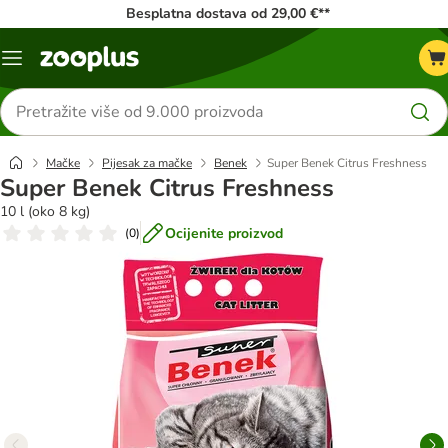
Besplatna dostava od 29,00 €**
Izbornik
Traži
proizvode
Mačke
Pijesak za mačke
Benek
Super Benek Citrus Freshness
Super Benek Citrus Freshness
10 l (oko 8 kg)
Ocijenite proizvod
(
0
)