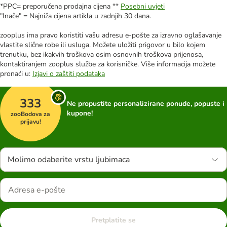
*PPC= preporučena prodajna cijena **
Posebni uvjeti
"Inače" = Najniža cijena artikla u zadnjih 30 dana.
zooplus ima pravo koristiti vašu adresu e-pošte za izravno oglašavanje
vlastite slične robe ili usluga. Možete uložiti prigovor u bilo kojem
trenutku, bez ikakvih troškova osim osnovnih troškova prijenosa,
kontaktiranjem zooplus službe za korisničke. Više informacija možete
pronaći u:
Izjavi o zaštiti podataka
333
Ne propustite personalizirane ponude, popuste i
kupone!
zooBodova za
prijavu!
Molimo odaberite vrstu ljubimaca
Pretplatite se