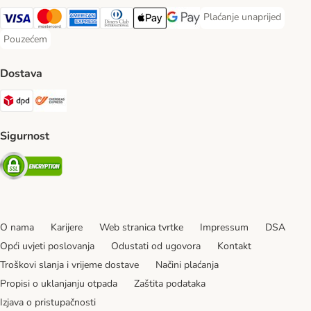
Plaćanje unaprijed
Plaćanje unaprijed Paym
Visa Payment Method
MasterCard Payment Method
American Express Payment Method
Diners Club Payment Method
Payment Method
Google pay Payment Method
Pouzećem
Pouzećem Payment Method
Dostava
DPD Shipping Method
Overseas Shipping Method
Sigurnost
Security
O nama
Karijere
Web stranica tvrtke
Impressum
DSA
Opći uvjeti poslovanja
Odustati od ugovora
Kontakt
Troškovi slanja i vrijeme dostave
Načini plaćanja
Propisi o uklanjanju otpada
Zaštita podataka
Izjava o pristupačnosti