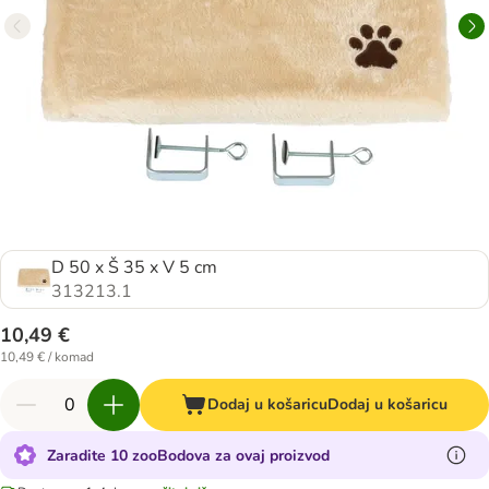
D 50 x Š 35 x V 5 cm
313213.1
10,49 €
10,49 € / komad
Dodaj u košaricu
Dodaj u košaricu
Zaradite 10 zooBodova za ovaj proizvod