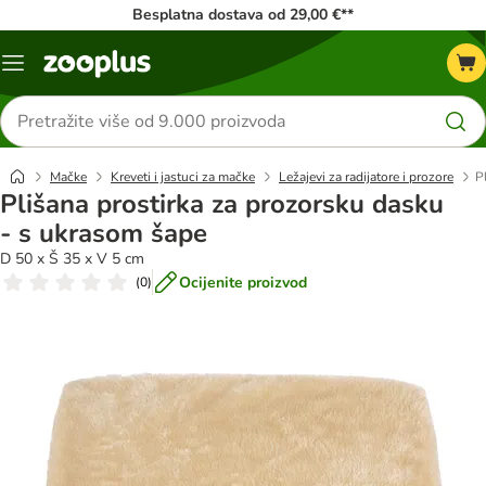
Besplatna dostava od 29,00 €**
Izbornik
Traži
proizvode
Mačke
Kreveti i jastuci za mačke
Ležajevi za radijatore i prozore
P
Plišana prostirka za prozorsku dasku
- s ukrasom šape
D 50 x Š 35 x V 5 cm
Ocijenite proizvod
(
0
)