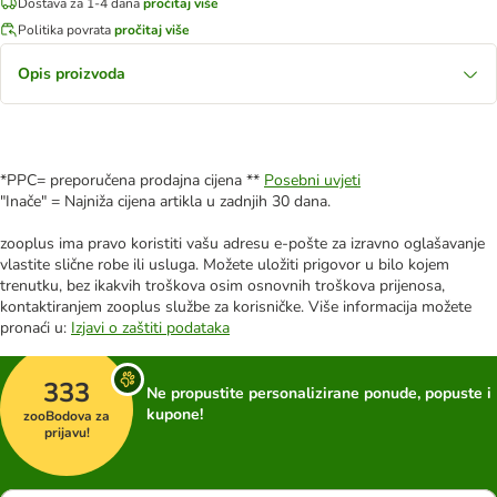
Dostava za 1-4 dana
pročitaj više
Politika povrata
pročitaj više
Opis proizvoda
*PPC= preporučena prodajna cijena **
Posebni uvjeti
"Inače" = Najniža cijena artikla u zadnjih 30 dana.
zooplus ima pravo koristiti vašu adresu e-pošte za izravno oglašavanje
vlastite slične robe ili usluga. Možete uložiti prigovor u bilo kojem
trenutku, bez ikakvih troškova osim osnovnih troškova prijenosa,
kontaktiranjem zooplus službe za korisničke. Više informacija možete
pronaći u:
Izjavi o zaštiti podataka
333
Ne propustite personalizirane ponude, popuste i
kupone!
zooBodova za
prijavu!