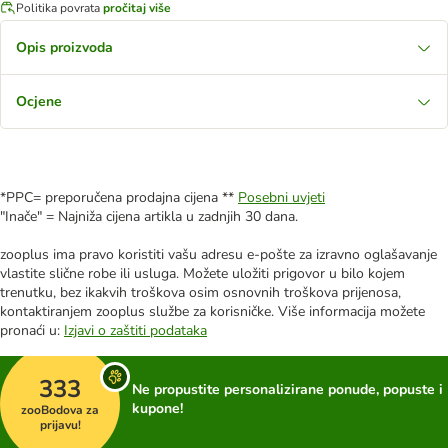
Politika povrata
pročitaj više
Opis proizvoda
Ocjene
*PPC= preporučena prodajna cijena **
Posebni uvjeti
"Inače" = Najniža cijena artikla u zadnjih 30 dana.
zooplus ima pravo koristiti vašu adresu e-pošte za izravno oglašavanje
vlastite slične robe ili usluga. Možete uložiti prigovor u bilo kojem
trenutku, bez ikakvih troškova osim osnovnih troškova prijenosa,
kontaktiranjem zooplus službe za korisničke. Više informacija možete
pronaći u:
Izjavi o zaštiti podataka
333
Ne propustite personalizirane ponude, popuste i
kupone!
zooBodova za
prijavu!