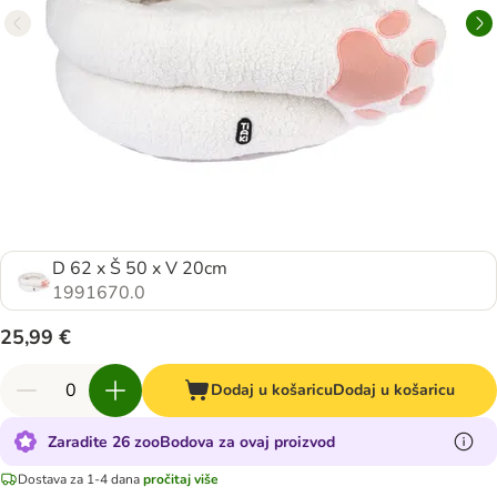
D 62 x Š 50 x V 20cm
1991670.0
25,99 €
Dodaj u košaricu
Dodaj u košaricu
Zaradite 26 zooBodova za ovaj proizvod
Dostava za 1-4 dana
pročitaj više