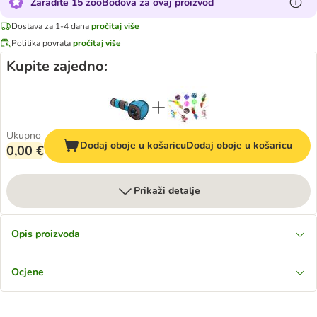
Zaradite 15 zooBodova za ovaj proizvod
Dostava za 1-4 dana
pročitaj više
Politika povrata
pročitaj više
Kupite zajedno:
Ukupno
Dodaj oboje u košaricu
Dodaj oboje u košaricu
0,00 €
Prikaži detalje
Opis proizvoda
Ocjene