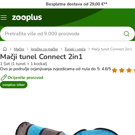
Besplatna dostava od 29,00 €**
Izbornik
Traži
proizvode
Mačke
Igračke za mačke
Tuneli i vreće
Mačji tunel Connect 2in1
Mačji tunel Connect 2in1
1 Set (1 tunel + 1 kockal)
Ovo je područje ocjenjivanja zvjezdicama od nula do 5: 4.6/5
Ocijenite proizvod
zooplus izbor