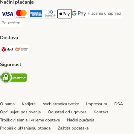
Načini plaćanja
Plaćanje unaprijed
Plaćanje unaprijed Paym
Visa Payment Method
MasterCard Payment Method
American Express Payment Method
Diners Club Payment Method
Payment Method
Google pay Payment Method
Pouzećem
Pouzećem Payment Method
Dostava
DPD Shipping Method
Overseas Shipping Method
Sigurnost
Security
O nama
Karijere
Web stranica tvrtke
Impressum
DSA
Opći uvjeti poslovanja
Odustati od ugovora
Kontakt
Troškovi slanja i vrijeme dostave
Načini plaćanja
Propisi o uklanjanju otpada
Zaštita podataka