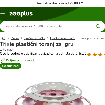
Besplatna dostava od 29,00 €**
Izbornik
Traži
proizvode
Mačke
Igračke za mačke
Igračke za razonodu
Trixie plastični toran
Trixie plastični toranj za igru
1 komad
Ovo je područje ocjenjivanja zvjezdicama od nula do 5: 5.0/5
Ocijenite proizvod
zooplus izbor