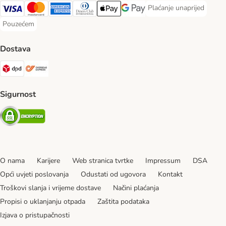
Plaćanje unaprijed
Plaćanje unaprijed Paym
Visa Payment Method
MasterCard Payment Method
American Express Payment Method
Diners Club Payment Method
Payment Method
Google pay Payment Method
Pouzećem
Pouzećem Payment Method
Dostava
DPD Shipping Method
Overseas Shipping Method
Sigurnost
Security
O nama
Karijere
Web stranica tvrtke
Impressum
DSA
Opći uvjeti poslovanja
Odustati od ugovora
Kontakt
Troškovi slanja i vrijeme dostave
Načini plaćanja
Propisi o uklanjanju otpada
Zaštita podataka
Izjava o pristupačnosti