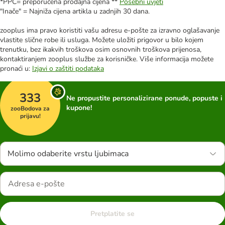
*PPC= preporučena prodajna cijena **
Posebni uvjeti
"Inače" = Najniža cijena artikla u zadnjih 30 dana.
zooplus ima pravo koristiti vašu adresu e-pošte za izravno oglašavanje
vlastite slične robe ili usluga. Možete uložiti prigovor u bilo kojem
trenutku, bez ikakvih troškova osim osnovnih troškova prijenosa,
kontaktiranjem zooplus službe za korisničke. Više informacija možete
pronaći u:
Izjavi o zaštiti podataka
333
Ne propustite personalizirane ponude, popuste i
kupone!
zooBodova za
prijavu!
Molimo odaberite vrstu ljubimaca
Pretplatite se