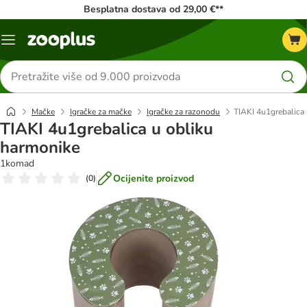
Besplatna dostava od 29,00 €**
Izbornik
Traži
proizvode
Mačke
Igračke za mačke
Igračke za razonodu
TIAKI 4u1grebalica
TIAKI 4u1grebalica u obliku
harmonike
1komad
Ocijenite proizvod
(
0
)