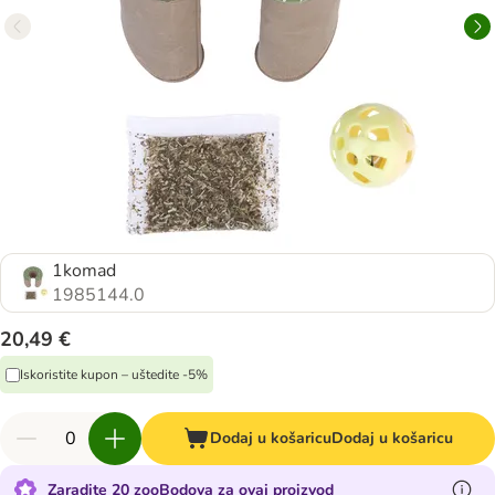
1komad
1985144.0
20,49 €
Iskoristite kupon – uštedite -5%
Dodaj u košaricu
Dodaj u košaricu
Zaradite 20 zooBodova za ovaj proizvod