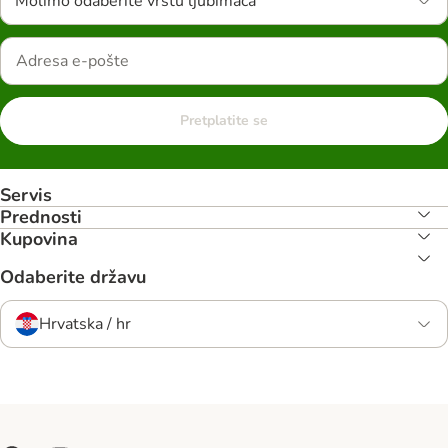
Molimo odaberite vrstu ljubimaca
Pretplatite se
Servis
Prednosti
Kupovina
Odaberite državu
Hrvatska / hr