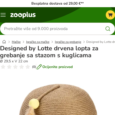
Besplatna dostava od 29,00 €**
Izbornik
Traži
proizvode
Mačke
Igračke za mačke
Igračke za grebanje
Designed by Lotte dr
Designed by Lotte drvena lopta za
grebanje sa stazom s kuglicama
Ø 29,5 x V 22 cm
Ocijenite proizvod
(
0
)