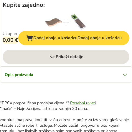
Kupite zajedno:
Ukupno
Dodaj oboje u košaricu
Dodaj oboje u košaricu
0,00 €
Prikaži detalje
Opis proizvoda
*PPC= preporučena prodajna cijena **
Posebni uvjeti
"Inače" = Najniža cijena artikla u zadnjih 30 dana.
zooplus ima pravo koristiti vašu adresu e-pošte za izravno oglašavanje
vlastite slične robe ili usluga. Možete uložiti prigovor u bilo kojem
trenutku, bez ikakvih troškova osim osnovnih troškova prijenosa,