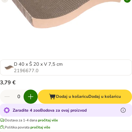
D 40 x Š 20 x V 7,5 cm
2196677.0
3,79 €
Dodaj u košaricu
Dodaj u košaricu
Zaradite 4 zooBodova za ovaj proizvod
Dostava za 1-4 dana
pročitaj više
Politika povrata
pročitaj više