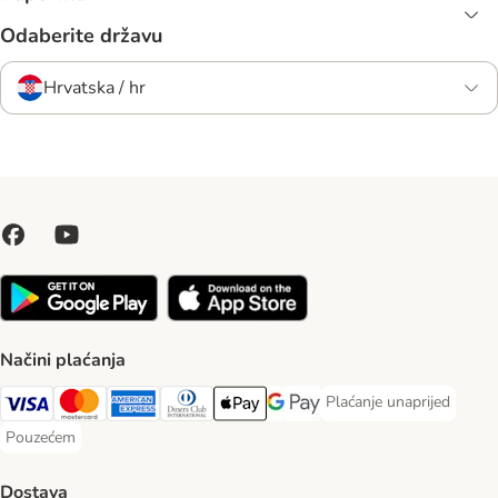
Odaberite državu
Hrvatska / hr
Načini plaćanja
Plaćanje unaprijed
Plaćanje unaprijed Paym
Visa Payment Method
MasterCard Payment Method
American Express Payment Method
Diners Club Payment Method
Payment Method
Google pay Payment Method
Pouzećem
Pouzećem Payment Method
Dostava