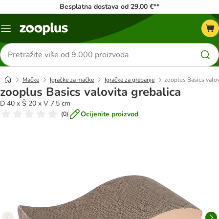
Besplatna dostava od 29,00 €**
Izbornik
Traži
proizvode
Mačke
Igračke za mačke
Igračke za grebanje
zooplus Basics valov
zooplus Basics valovita grebalica
D 40 x Š 20 x V 7,5 cm
Ocijenite proizvod
(
0
)