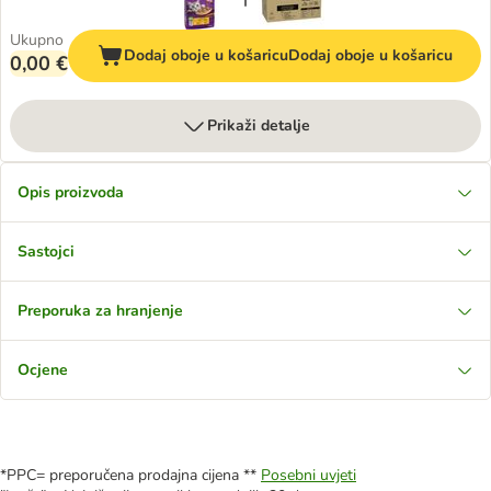
Ukupno
Dodaj oboje u košaricu
Dodaj oboje u košaricu
0,00 €
Prikaži detalje
Opis proizvoda
Sastojci
Preporuka za hranjenje
Ocjene
*PPC= preporučena prodajna cijena **
Posebni uvjeti