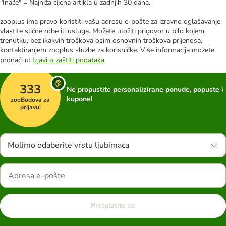
"Inače" = Najniža cijena artikla u zadnjih 30 dana.
zooplus ima pravo koristiti vašu adresu e-pošte za izravno oglašavanje
vlastite slične robe ili usluga. Možete uložiti prigovor u bilo kojem
trenutku, bez ikakvih troškova osim osnovnih troškova prijenosa,
kontaktiranjem zooplus službe za korisničke. Više informacija možete
pronaći u:
Izjavi o zaštiti podataka
333
Ne propustite personalizirane ponude, popuste i
kupone!
zooBodova za
prijavu!
Molimo odaberite vrstu ljubimaca
Pretplatite se