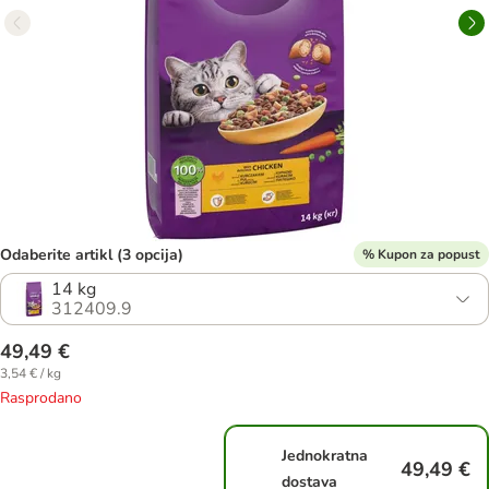
Odaberite artikl (3 opcija)
% Kupon za popust
14 kg
312409.9
49,49 €
3,54 € / kg
Rasprodano
Jednokratna
49,49 €
dostava