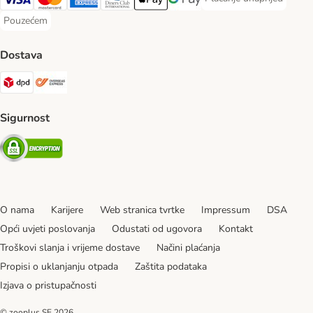
Plaćanje unaprijed Paym
Visa Payment Method
MasterCard Payment Method
American Express Payment Method
Diners Club Payment Method
Payment Method
Google pay Payment Method
Pouzećem
Pouzećem Payment Method
Dostava
DPD Shipping Method
Overseas Shipping Method
Sigurnost
Security
O nama
Karijere
Web stranica tvrtke
Impressum
DSA
Opći uvjeti poslovanja
Odustati od ugovora
Kontakt
Troškovi slanja i vrijeme dostave
Načini plaćanja
Propisi o uklanjanju otpada
Zaštita podataka
Izjava o pristupačnosti
© zooplus SE
2026