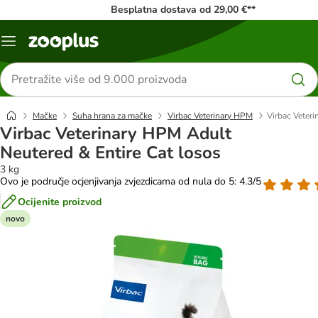
Besplatna dostava od 29,00 €**
Izbornik
Traži
proizvode
Mačke
Suha hrana za mačke
Virbac Veterinary HPM
Virbac Veter
Virbac Veterinary HPM Adult
Neutered & Entire Cat losos
3 kg
Ovo je područje ocjenjivanja zvjezdicama od nula do 5: 4.3/5
Ocijenite proizvod
novo