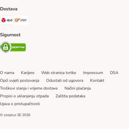
Dostava
DPD Shipping Method
Overseas Shipping Method
Sigurnost
Security
O nama
Karijere
Web stranica tvrtke
Impressum
DSA
Opći uvjeti poslovanja
Odustati od ugovora
Kontakt
Troškovi slanja i vrijeme dostave
Načini plaćanja
Propisi o uklanjanju otpada
Zaštita podataka
Izjava o pristupačnosti
© zooplus SE
2026