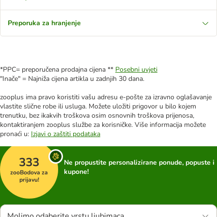
Preporuka za hranjenje
*PPC= preporučena prodajna cijena **
Posebni uvjeti
"Inače" = Najniža cijena artikla u zadnjih 30 dana.
zooplus ima pravo koristiti vašu adresu e-pošte za izravno oglašavanje
vlastite slične robe ili usluga. Možete uložiti prigovor u bilo kojem
trenutku, bez ikakvih troškova osim osnovnih troškova prijenosa,
kontaktiranjem zooplus službe za korisničke. Više informacija možete
pronaći u:
Izjavi o zaštiti podataka
333
Ne propustite personalizirane ponude, popuste i
kupone!
zooBodova za
prijavu!
Molimo odaberite vrstu ljubimaca