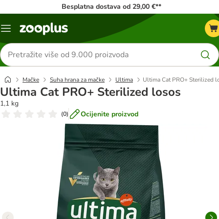
Besplatna dostava od 29,00 €**
Izbornik
Traži
proizvode
Mačke
Suha hrana za mačke
Ultima
Ultima Cat PRO+ Sterilized l
Ultima Cat PRO+ Sterilized losos
1,1 kg
Ocijenite proizvod
(
0
)