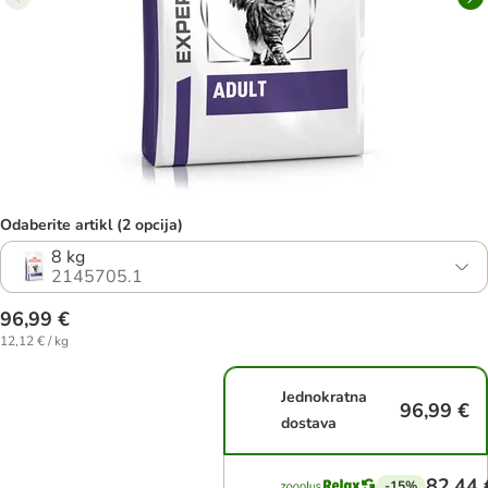
Odaberite artikl (2 opcija)
8 kg
2145705.1
96,99 €
12,12 € / kg
Jednokratna
96,99 €
dostava
82,44 
-15%