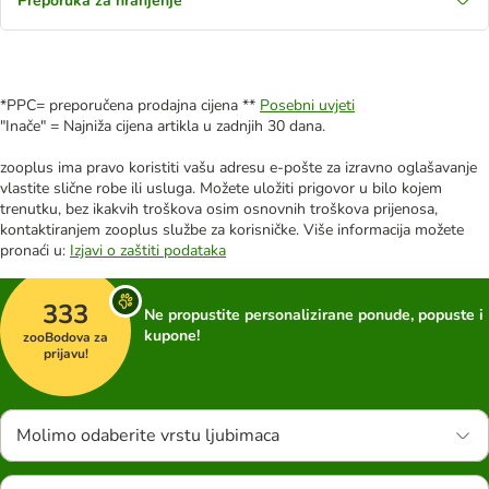
Preporuka za hranjenje
*PPC= preporučena prodajna cijena **
Posebni uvjeti
"Inače" = Najniža cijena artikla u zadnjih 30 dana.
zooplus ima pravo koristiti vašu adresu e-pošte za izravno oglašavanje
vlastite slične robe ili usluga. Možete uložiti prigovor u bilo kojem
trenutku, bez ikakvih troškova osim osnovnih troškova prijenosa,
kontaktiranjem zooplus službe za korisničke. Više informacija možete
pronaći u:
Izjavi o zaštiti podataka
333
Ne propustite personalizirane ponude, popuste i
kupone!
zooBodova za
prijavu!
Molimo odaberite vrstu ljubimaca