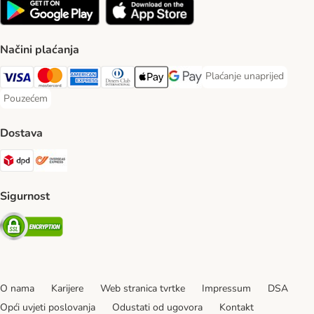
Načini plaćanja
Plaćanje unaprijed
Plaćanje unaprijed Paym
Visa Payment Method
MasterCard Payment Method
American Express Payment Method
Diners Club Payment Method
Payment Method
Google pay Payment Method
Pouzećem
Pouzećem Payment Method
Dostava
DPD Shipping Method
Overseas Shipping Method
Sigurnost
Security
O nama
Karijere
Web stranica tvrtke
Impressum
DSA
Opći uvjeti poslovanja
Odustati od ugovora
Kontakt