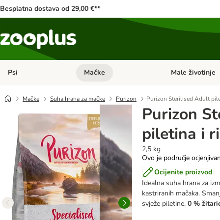
Besplatna dostava od 29,00 €**
Psi
Mačke
Male životinje
Pregled kategorija: Psi
Pregled kategorija
Mačke
Suha hrana za mačke
Purizon
Purizon Sterilised Adult pilet
Purizon St
piletina i r
2,5 kg
Ovo je područje ocjenjiva
Ocijenite proizvod
Idealna suha hrana za izm
kastriranih mačaka. Smanj
svježe piletine,
0 % žitari