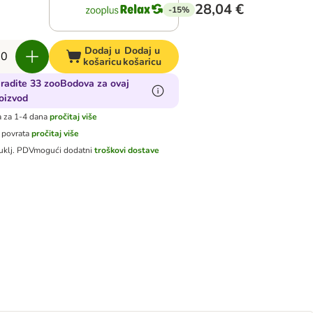
28,04 €
-15%
Dodaj u
Dodaj u
košaricu
košaricu
radite 33 zooBodova za ovaj
oizvod
 za 1-4 dana
pročitaj više
 povrata
pročitaj više
uklj. PDV
mogući dodatni
troškovi dostave