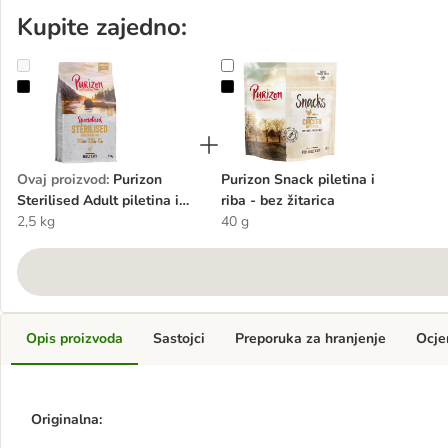
Kupite zajedno:
Purizon Sterilised Adult piletina i riba - bez žitarica
Purizon Snack piletina i riba - bez ž
Ovaj proizvod
:
Purizon
Purizon Snack piletina i
Sterilised Adult piletina i
riba - bez žitarica
riba - bez žitarica
2,5 kg
40 g
Opis proizvoda
Sastojci
Preporuka za hranjenje
Ocje
Originalna: