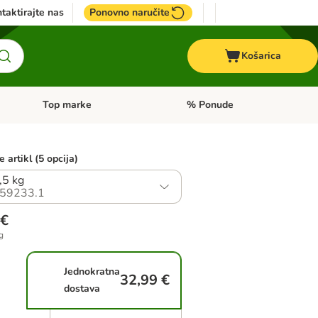
taktirajte nas
Ponovno naručite
Košarica
Top marke
% Ponude
Pregled kategorija: + VET hrana
Pregled kategorija: Top marke
 artikl (5 opcija)
,5 kg
59233.1
 €
g
Jednokratna
32,99 €
dostava