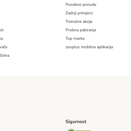
Posebne ponude
Zadnji primjerci
m
Trenutne akcije
ti
Probna pakiranja
ta
Top marke
vače
zooplus mobilna aplikacija
štima
Sigurnost