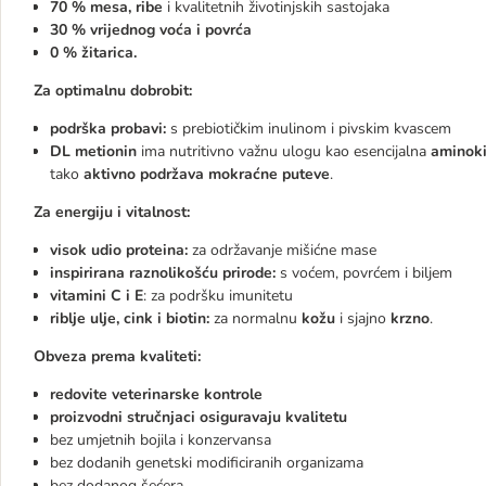
70 % mesa, ribe
i kvalitetnih životinjskih sastojaka
30 % vrijednog voća i povrća
0 % žitarica.
Za optimalnu dobrobit:
podrška probavi:
s prebiotičkim inulinom i pivskim kvascem
DL metionin
ima nutritivno važnu ulogu kao esencijalna
aminoki
tako
aktivno podržava mokraćne puteve
.
Za energiju i vitalnost:
visok udio proteina:
za održavanje mišićne mase
inspirirana raznolikošću prirode:
s voćem, povrćem i biljem
vitamini C i E
: za podršku imunitetu
riblje ulje, cink i biotin:
za normalnu
kožu
i sjajno
krzno
.
Obveza prema kvaliteti:
redovite veterinarske kontrole
proizvodni stručnjaci osiguravaju kvalitetu
bez umjetnih bojila i konzervansa
bez dodanih genetski modificiranih organizama
bez dodanog šećera.