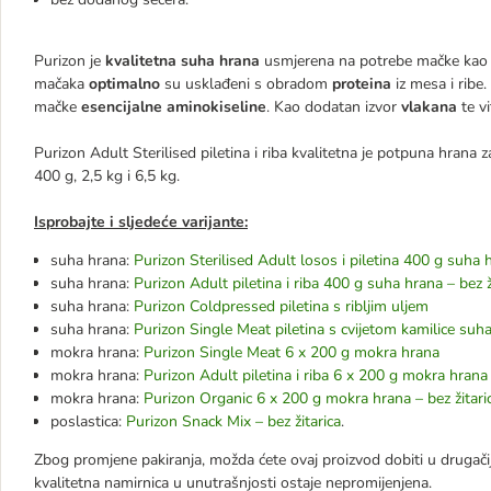
Purizon je
kvalitetna suha hrana
usmjerena na potrebe mačke kao me
mačaka
optimalno
su usklađeni s obradom
proteina
iz mesa i ribe
mačke
esencijalne aminokiseline
. Kao dodatan izvor
vlakana
te vi
Purizon Adult Sterilised piletina i riba kvalitetna je potpuna hrana
400 g, 2,5 kg i 6,5 kg.
Isprobajte i sljedeće varijante:
suha hrana:
Purizon Sterilised Adult losos i piletina 400 g suha h
suha hrana:
Purizon Adult piletina i riba 400 g suha hrana – bez ž
suha hrana:
Purizon Coldpressed piletina s ribljim uljem
suha hrana:
Purizon Single Meat piletina s cvijetom kamilice suh
mokra hrana:
Purizon Single Meat 6 x 200 g mokra hrana
mokra hrana:
Purizon Adult piletina i riba 6 x 200 g mokra hrana 
mokra hrana:
Purizon Organic 6 x 200 g mokra hrana – bez žitari
poslastica:
Purizon Snack Mix – bez žitarica
.
Zbog promjene pakiranja, možda ćete ovaj proizvod dobiti u drugačijem
kvalitetna namirnica u unutrašnjosti ostaje nepromijenjena.