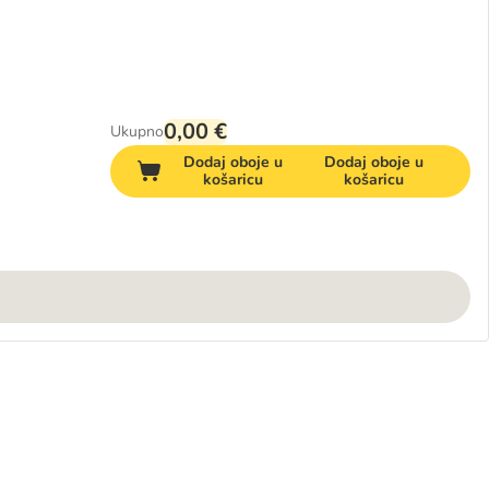
0,00 €
Ukupno
Dodaj oboje u
Dodaj oboje u
košaricu
košaricu