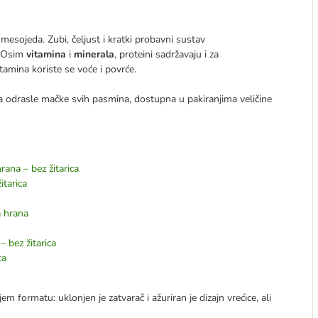
sojeda. Zubi, čeljust i kratki probavni sustav
. Osim
vitamina
i
minerala
, proteini sadržavaju i za
tamina koriste se voće i povrće.
 za odrasle mačke svih pasmina, dostupna u pakiranjima veličine
rana – bez žitarica
itarica
a hrana
– bez žitarica
ca
 formatu: uklonjen je zatvarač i ažuriran je dizajn vrećice, ali