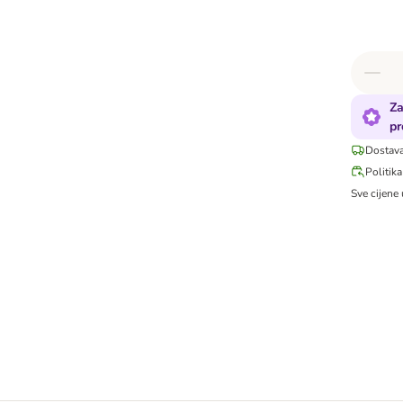
Za
pr
Dostava
Politika
Sve cijene 