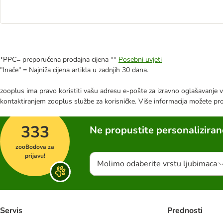
*PPC= preporučena prodajna cijena **
Posebni uvjeti
"Inače" = Najniža cijena artikla u zadnjih 30 dana.
zooplus ima pravo koristiti vašu adresu e-pošte za izravno oglašavanje vl
kontaktiranjem zooplus službe za korisničke. Više informacija možete pr
333
Ne propustite personalizira
zooBodova za
prijavu!
Molimo odaberite vrstu ljubimaca
Servis
Prednosti