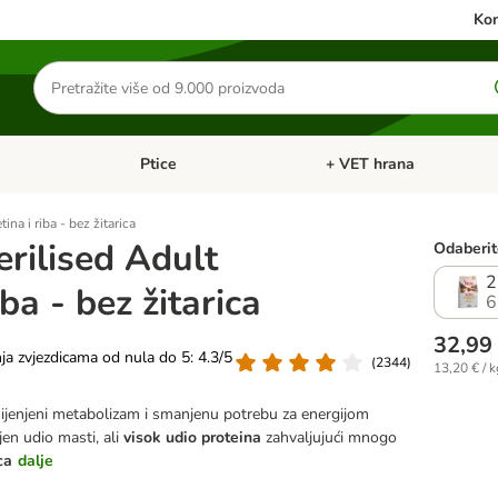
Kon
Traži
proizvode
Ptice
+ VET hrana
: Mačke
Pregled kategorija: Male životinje
Pregled kategorija: Ptice
ina i riba - bez žitarica
erilised Adult
Odaberite
2
iba - bez žitarica
6
32,99
nja zvjezdicama od nula do 5: 4.3/5
(
2344
)
13,20 € / k
ijenjeni metabolizam i smanjenu potrebu za energijom
en udio masti, ali
visok udio proteina
zahvaljujući mnogo
ca
dalje