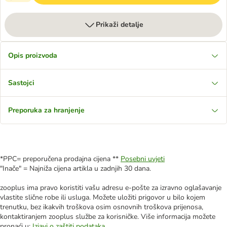
Prikaži detalje
Opis proizvoda
Sastojci
Preporuka za hranjenje
*PPC= preporučena prodajna cijena **
Posebni uvjeti
"Inače" = Najniža cijena artikla u zadnjih 30 dana.
zooplus ima pravo koristiti vašu adresu e-pošte za izravno oglašavanje
vlastite slične robe ili usluga. Možete uložiti prigovor u bilo kojem
trenutku, bez ikakvih troškova osim osnovnih troškova prijenosa,
kontaktiranjem zooplus službe za korisničke. Više informacija možete
pronaći u:
Izjavi o zaštiti podataka