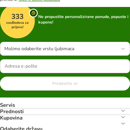
333
Ne propustite personalizirane ponude, popuste i
kupone!
zooBodova za
prijavu!
Molimo odaberite vrstu ljubimaca
Pretplatite se
Servis
Prednosti
Kupovina
Odaberite državu