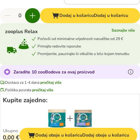
Dodaj u košaricu
Dodaj u košaricu
Saznajte više
zooplus Relax
Počevši od minimalne vrijednosti narudžbe od 29 €
Primajte redovite isporuke
Promijenite, pauzirajte ili otkažite u bilo kojem trenutku
Zaradite 10 zooBodova za ovaj proizvod
Dostava za 1-4 dana
pročitaj više
Politika povrata
pročitaj više
Kupite zajedno:
Ukupno
Dodaj oboje u košaricu
Dodaj oboje u košaricu
0,00 €