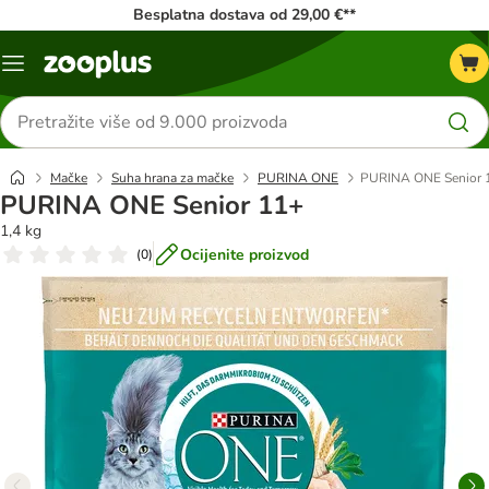
Besplatna dostava od 29,00 €**
Izbornik
Traži
proizvode
Mačke
Suha hrana za mačke
PURINA ONE
PURINA ONE Senior 
PURINA ONE Senior 11+
1,4 kg
Ocijenite proizvod
(
0
)