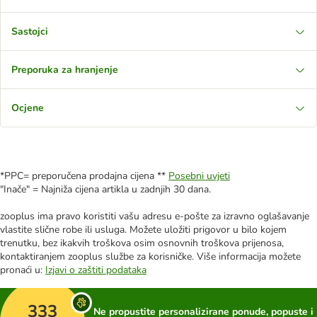
Sastojci
Preporuka za hranjenje
Ocjene
*PPC= preporučena prodajna cijena **
Posebni uvjeti
"Inače" = Najniža cijena artikla u zadnjih 30 dana.
zooplus ima pravo koristiti vašu adresu e-pošte za izravno oglašavanje
vlastite slične robe ili usluga. Možete uložiti prigovor u bilo kojem
trenutku, bez ikakvih troškova osim osnovnih troškova prijenosa,
kontaktiranjem zooplus službe za korisničke. Više informacija možete
pronaći u:
Izjavi o zaštiti podataka
333
Ne propustite personalizirane ponude, popuste i