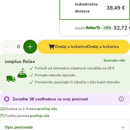
Jednokratna
38,49 €
dostava
32,72 
-15%
Dodaj u košaricu
Dodaj u košaricu
Saznajte više
zooplus Relax
Počevši od minimalne vrijednosti narudžbe od 29 €
Primajte redovite isporuke
Promijenite, pauzirajte ili otkažite u bilo kojem trenutku
Zaradite 38 zooBodova za ovaj proizvod
Dostava za 1-4 dana
pročitaj više
Politika povrata
pročitaj više
Opis proizvoda