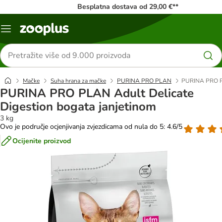
Besplatna dostava od 29,00 €**
Izbornik
Traži
proizvode
Mačke
Suha hrana za mačke
PURINA PRO PLAN
PURINA PRO PL
PURINA PRO PLAN Adult Delicate
Digestion bogata janjetinom
3 kg
Ovo je područje ocjenjivanja zvjezdicama od nula do 5: 4.6/5
Ocijenite proizvod