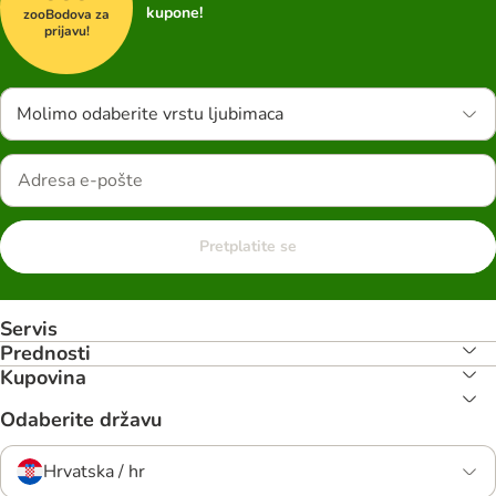
kupone!
zooBodova za
prijavu!
Molimo odaberite vrstu ljubimaca
Pretplatite se
Servis
Prednosti
Kupovina
Odaberite državu
Hrvatska / hr